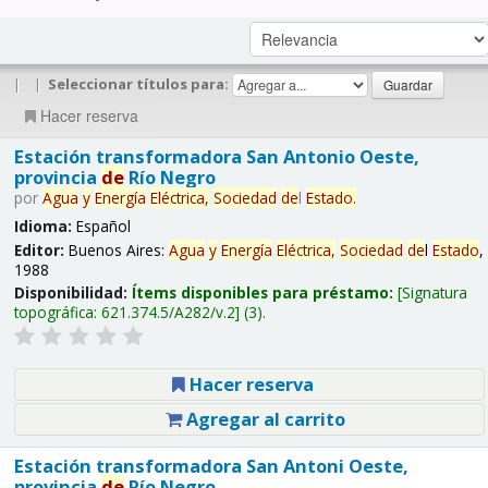
|
|
Seleccionar títulos para:
Hacer reserva
Estación transformadora San Antonio Oeste,
provincia
de
Río Negro
por
Agua
y
Energía
Eléctrica,
Sociedad
de
l
Estado
.
Idioma:
Español
Editor:
Buenos Aires:
Agua
y
Energía
Eléctrica,
Sociedad
de
l
Estado
,
1988
Disponibilidad:
Ítems disponibles para préstamo:
Signatura
topográfica:
621.374.5/A282/v.2
(3).
Hacer reserva
Agregar al carrito
Estación transformadora San Antoni Oeste,
provincia
de
Río Negro