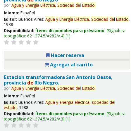
por
Agua
y
Energía
Eléctrica,
Sociedad
de
l
Estado
.
Idioma:
Español
Editor:
Buenos Aires:
Agua
y
Energía
Eléctrica,
Sociedad
de
l
Estado
,
1988
Disponibilidad:
Ítems disponibles para préstamo:
Signatura
topográfica:
621.374.5/A282/v.4
(1).
Hacer reserva
Agregar al carrito
Estacion transformadora San Antonio Oeste,
provincia
de
Río Negro.
por
Agua
y
Energía
Eléctrica,
Sociedad
de
l
Estado
.
Idioma:
Español
Editor:
Buenos Aires:
Agua
y
energía
eléctrica,
sociedad
de
l
estado
, 1988
Disponibilidad:
Ítems disponibles para préstamo:
Signatura
topográfica:
621.374.5/A282/v.3
(1).