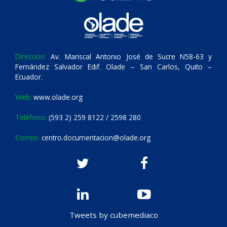
Dirección:
Av. Mariscal Antonio José de Sucre N58-63 y
Fernández Salvador Edif. Olade – San Carlos, Quito –
Ecuador.
Web:
www.olade.org
Teléfono:
(593 2) 259 8122 / 2598 280
Correo:
centro.documentacion@olade.org
Tweets by cubemediaco