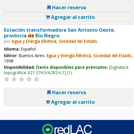
Hacer reserva
Agregar al carrito
Estación transformadora San Antonio Oeste,
provincia
de
Río Negro.
por
Agua
y
Energía
Eléctrica,
Sociedad
de
l
Estado
.
Idioma:
Español
Editor:
Buenos Aires:
Agua
y
Energía
Eléctrica,
Sociedad
de
l
Estado
,
1998
Disponibilidad:
Ítems disponibles para préstamo:
Signatura
topográfica:
621.374.5/A282/v.1
(1).
Hacer reserva
Agregar al carrito