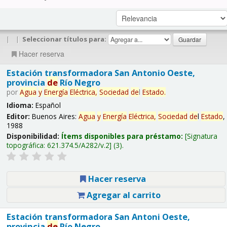
|
|
Seleccionar títulos para:
Hacer reserva
Estación transformadora San Antonio Oeste,
provincia
de
Río Negro
por
Agua
y
Energía
Eléctrica,
Sociedad
de
l
Estado
.
Idioma:
Español
Editor:
Buenos Aires:
Agua
y
Energía
Eléctrica,
Sociedad
de
l
Estado
,
1988
Disponibilidad:
Ítems disponibles para préstamo:
Signatura
topográfica:
621.374.5/A282/v.2
(3).
Hacer reserva
Agregar al carrito
Estación transformadora San Antoni Oeste,
provincia
de
Río Negro