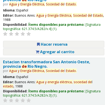
por
Agua
y
Energía
Eléctrica,
Sociedad
de
l
Estado
.
Idioma:
Español
Editor:
Buenos Aires:
Agua
y
Energía
Eléctrica,
Sociedad
de
l
Estado
,
1988
Disponibilidad:
Ítems disponibles para préstamo:
Signatura
topográfica:
621.374.5/A282/v.4
(1).
Hacer reserva
Agregar al carrito
Estacion transformadora San Antonio Oeste,
provincia
de
Río Negro.
por
Agua
y
Energía
Eléctrica,
Sociedad
de
l
Estado
.
Idioma:
Español
Editor:
Buenos Aires:
Agua
y
energía
eléctrica,
sociedad
de
l
estado
, 1988
Disponibilidad:
Ítems disponibles para préstamo:
Signatura
topográfica:
621.374.5/A282/v.3
(1).