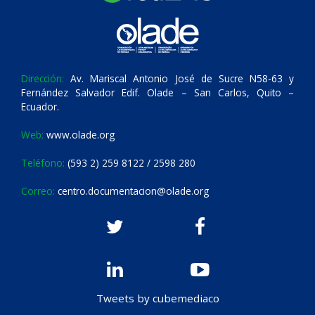
Dirección:
Av. Mariscal Antonio José de Sucre N58-63 y
Fernández Salvador Edif. Olade – San Carlos, Quito –
Ecuador.
Web:
www.olade.org
Teléfono:
(593 2) 259 8122 / 2598 280
Correo:
centro.documentacion@olade.org
Tweets by cubemediaco