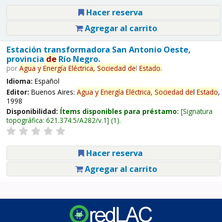
Hacer reserva
Agregar al carrito
Estación transformadora San Antonio Oeste,
provincia
de
Río Negro.
por
Agua
y
Energía
Eléctrica,
Sociedad
de
l
Estado
.
Idioma:
Español
Editor:
Buenos Aires:
Agua
y
Energía
Eléctrica,
Sociedad
de
l
Estado
,
1998
Disponibilidad:
Ítems disponibles para préstamo:
Signatura
topográfica:
621.374.5/A282/v.1
(1).
Hacer reserva
Agregar al carrito