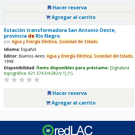
Hacer reserva
Agregar al carrito
Estación transformadora San Antonio Oeste,
provincia
de
Río Negro.
por
Agua
y
Energía
Eléctrica,
Sociedad
de
l
Estado
.
Idioma:
Español
Editor:
Buenos Aires:
Agua
y
Energía
Eléctrica,
Sociedad
de
l
Estado
,
1998
Disponibilidad:
Ítems disponibles para préstamo:
Signatura
topográfica:
621.374.5/A282/v.1
(1).
Hacer reserva
Agregar al carrito