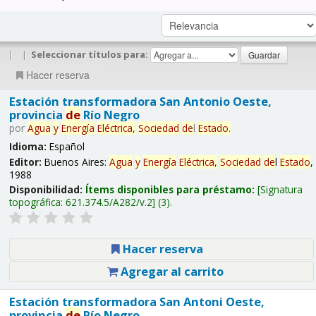
|
|
Seleccionar títulos para:
Hacer reserva
Estación transformadora San Antonio Oeste,
provincia
de
Río Negro
por
Agua
y
Energía
Eléctrica,
Sociedad
de
l
Estado
.
Idioma:
Español
Editor:
Buenos Aires:
Agua
y
Energía
Eléctrica,
Sociedad
de
l
Estado
,
1988
Disponibilidad:
Ítems disponibles para préstamo:
Signatura
topográfica:
621.374.5/A282/v.2
(3).
Hacer reserva
Agregar al carrito
Estación transformadora San Antoni Oeste,
provincia
de
Río Negro