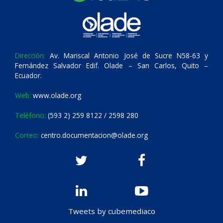
Dirección:
Av. Mariscal Antonio José de Sucre N58-63 y
Fernández Salvador Edif. Olade – San Carlos, Quito –
Ecuador.
Web:
www.olade.org
Teléfono:
(593 2) 259 8122 / 2598 280
Correo:
centro.documentacion@olade.org
Tweets by cubemediaco