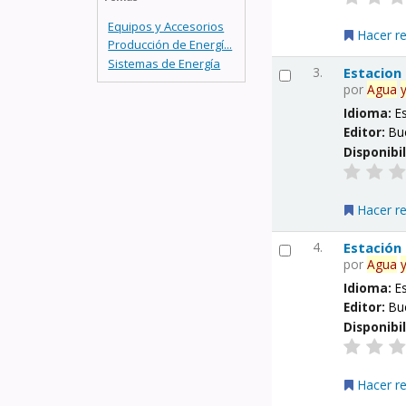
Equipos y Accesorios
Hacer r
Producción de Energí...
Sistemas de Energía
3.
Estacion
por
Agua
Idioma:
E
Editor:
Bu
Disponibi
Hacer r
4.
Estación
por
Agua
Idioma:
E
Editor:
Bu
Disponibi
Hacer r