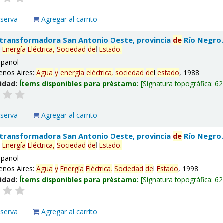
eserva
Agregar al carrito
 transformadora San Antonio Oeste, provincia
de
Río Negro
y
Energía
Eléctrica,
Sociedad
de
l
Estado
.
spañol
enos Aires:
Agua
y
energía
eléctrica,
sociedad
de
l
estado
, 1988
lidad:
Ítems disponibles para préstamo:
Signatura topográfica:
62
eserva
Agregar al carrito
 transformadora San Antonio Oeste, provincia
de
Río Negro
y
Energía
Eléctrica,
Sociedad
de
l
Estado
.
spañol
enos Aires:
Agua
y
Energía
Eléctrica,
Sociedad
de
l
Estado
, 1998
lidad:
Ítems disponibles para préstamo:
Signatura topográfica:
62
eserva
Agregar al carrito