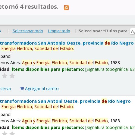
tornó 4 resultados.
|
Seleccionar todo
Limpiar todo
|
Seleccionar títulos para:
o
 transformadora San Antonio Oeste, provincia
de
Río Negro
y
Energía
Eléctrica,
Sociedad
de
l
Estado
.
spañol
enos Aires:
Agua
y
Energía
Eléctrica,
Sociedad
de
l
Estado
, 1988
lidad:
Ítems disponibles para préstamo:
Signatura topográfica:
62
eserva
Agregar al carrito
 transformadora San Antoni Oeste, provincia
de
Río Negro
y
Energía
Eléctrica,
Sociedad
de
l
Estado
.
spañol
enos Aires:
Agua
y
Energía
Eléctrica,
Sociedad
de
l
Estado
, 1988
lidad:
Ítems disponibles para préstamo:
Signatura topográfica:
62