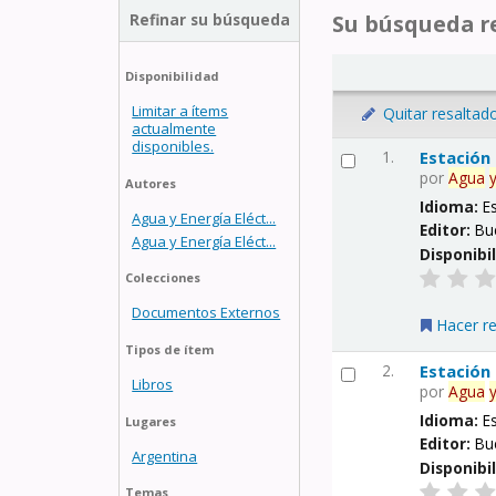
Refinar su búsqueda
Su búsqueda re
Disponibilidad
Limitar a ítems
Quitar resaltad
actualmente
disponibles.
1.
Estación
por
Agua
Autores
Idioma:
E
Agua y Energía Eléct...
Editor:
Bu
Agua y Energía Eléct...
Disponibi
Colecciones
Documentos Externos
Hacer r
Tipos de ítem
2.
Estación
Libros
por
Agua
Idioma:
E
Lugares
Editor:
Bu
Argentina
Disponibi
Temas