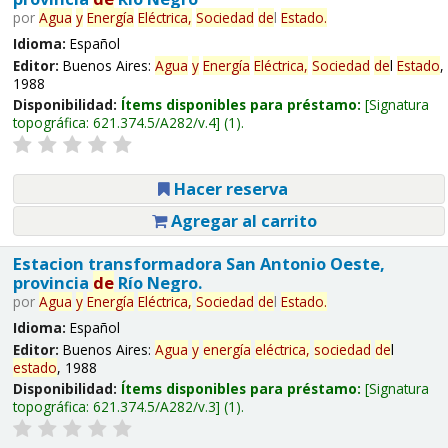
por
Agua
y
Energía
Eléctrica,
Sociedad
de
l
Estado
.
Idioma:
Español
Editor:
Buenos Aires:
Agua
y
Energía
Eléctrica,
Sociedad
de
l
Estado
,
1988
Disponibilidad:
Ítems disponibles para préstamo:
Signatura
topográfica:
621.374.5/A282/v.4
(1).
Hacer reserva
Agregar al carrito
Estacion transformadora San Antonio Oeste,
provincia
de
Río Negro.
por
Agua
y
Energía
Eléctrica,
Sociedad
de
l
Estado
.
Idioma:
Español
Editor:
Buenos Aires:
Agua
y
energía
eléctrica,
sociedad
de
l
estado
, 1988
Disponibilidad:
Ítems disponibles para préstamo:
Signatura
topográfica:
621.374.5/A282/v.3
(1).