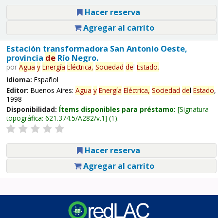
Hacer reserva
Agregar al carrito
Estación transformadora San Antonio Oeste,
provincia
de
Río Negro.
por
Agua
y
Energía
Eléctrica,
Sociedad
de
l
Estado
.
Idioma:
Español
Editor:
Buenos Aires:
Agua
y
Energía
Eléctrica,
Sociedad
de
l
Estado
,
1998
Disponibilidad:
Ítems disponibles para préstamo:
Signatura
topográfica:
621.374.5/A282/v.1
(1).
Hacer reserva
Agregar al carrito