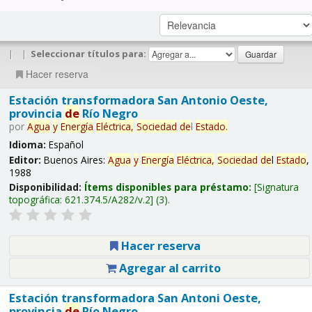
|
|
Seleccionar títulos para:
Hacer reserva
Estación transformadora San Antonio Oeste,
provincia
de
Río Negro
por
Agua
y
Energía
Eléctrica,
Sociedad
de
l
Estado
.
Idioma:
Español
Editor:
Buenos Aires:
Agua
y
Energía
Eléctrica,
Sociedad
de
l
Estado
,
1988
Disponibilidad:
Ítems disponibles para préstamo:
Signatura
topográfica:
621.374.5/A282/v.2
(3).
Hacer reserva
Agregar al carrito
Estación transformadora San Antoni Oeste,
provincia
de
Río Negro