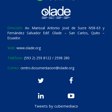
Dirección:
Av. Mariscal Antonio José de Sucre N58-63 y
Fernández Salvador Edif. Olade – San Carlos, Quito –
Ecuador.
Web:
www.olade.org
Teléfono:
(593 2) 259 8122 / 2598 280
Correo:
centro.documentacion@olade.org
Tweets by cubemediaco