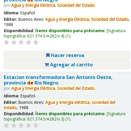
por
Agua
y
Energía
Eléctrica,
Sociedad
de
l
Estado
.
Idioma:
Español
Editor:
Buenos Aires:
Agua
y
Energía
Eléctrica,
Sociedad
de
l
Estado
,
1988
Disponibilidad:
Ítems disponibles para préstamo:
Signatura
topográfica:
621.374.5/A282/v.4
(1).
Hacer reserva
Agregar al carrito
Estacion transformadora San Antonio Oeste,
provincia
de
Río Negro.
por
Agua
y
Energía
Eléctrica,
Sociedad
de
l
Estado
.
Idioma:
Español
Editor:
Buenos Aires:
Agua
y
energía
eléctrica,
sociedad
de
l
estado
, 1988
Disponibilidad:
Ítems disponibles para préstamo:
Signatura
topográfica:
621.374.5/A282/v.3
(1).