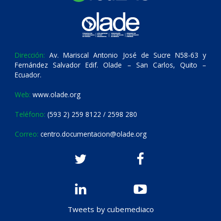
Dirección:
Av. Mariscal Antonio José de Sucre N58-63 y
Fernández Salvador Edif. Olade – San Carlos, Quito –
Ecuador.
Web:
www.olade.org
Teléfono:
(593 2) 259 8122 / 2598 280
Correo:
centro.documentacion@olade.org
Tweets by cubemediaco