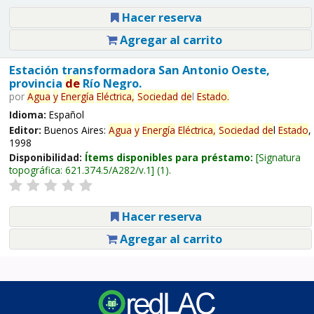
Hacer reserva
Agregar al carrito
Estación transformadora San Antonio Oeste,
provincia
de
Río Negro.
por
Agua
y
Energía
Eléctrica,
Sociedad
de
l
Estado
.
Idioma:
Español
Editor:
Buenos Aires:
Agua
y
Energía
Eléctrica,
Sociedad
de
l
Estado
,
1998
Disponibilidad:
Ítems disponibles para préstamo:
Signatura
topográfica:
621.374.5/A282/v.1
(1).
Hacer reserva
Agregar al carrito