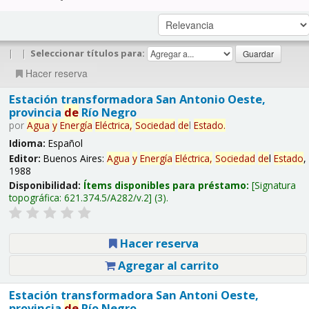
|
|
Seleccionar títulos para:
Hacer reserva
Estación transformadora San Antonio Oeste,
provincia
de
Río Negro
por
Agua
y
Energía
Eléctrica,
Sociedad
de
l
Estado
.
Idioma:
Español
Editor:
Buenos Aires:
Agua
y
Energía
Eléctrica,
Sociedad
de
l
Estado
,
1988
Disponibilidad:
Ítems disponibles para préstamo:
Signatura
topográfica:
621.374.5/A282/v.2
(3).
Hacer reserva
Agregar al carrito
Estación transformadora San Antoni Oeste,
provincia
de
Río Negro