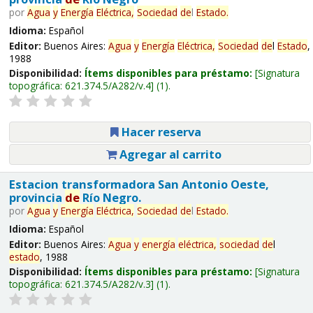
por
Agua
y
Energía
Eléctrica,
Sociedad
de
l
Estado
.
Idioma:
Español
Editor:
Buenos Aires:
Agua
y
Energía
Eléctrica,
Sociedad
de
l
Estado
,
1988
Disponibilidad:
Ítems disponibles para préstamo:
Signatura
topográfica:
621.374.5/A282/v.4
(1).
Hacer reserva
Agregar al carrito
Estacion transformadora San Antonio Oeste,
provincia
de
Río Negro.
por
Agua
y
Energía
Eléctrica,
Sociedad
de
l
Estado
.
Idioma:
Español
Editor:
Buenos Aires:
Agua
y
energía
eléctrica,
sociedad
de
l
estado
, 1988
Disponibilidad:
Ítems disponibles para préstamo:
Signatura
topográfica:
621.374.5/A282/v.3
(1).