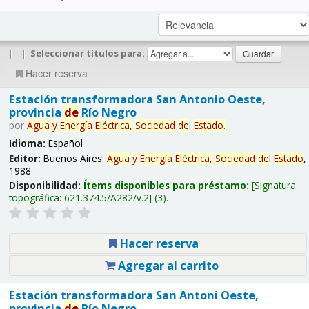
|
|
Seleccionar títulos para:
Hacer reserva
Estación transformadora San Antonio Oeste,
provincia
de
Río Negro
por
Agua
y
Energía
Eléctrica,
Sociedad
de
l
Estado
.
Idioma:
Español
Editor:
Buenos Aires:
Agua
y
Energía
Eléctrica,
Sociedad
de
l
Estado
,
1988
Disponibilidad:
Ítems disponibles para préstamo:
Signatura
topográfica:
621.374.5/A282/v.2
(3).
Hacer reserva
Agregar al carrito
Estación transformadora San Antoni Oeste,
provincia
de
Río Negro