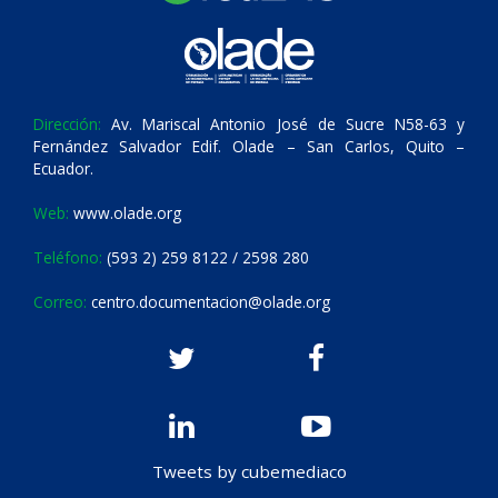
Dirección:
Av. Mariscal Antonio José de Sucre N58-63 y
Fernández Salvador Edif. Olade – San Carlos, Quito –
Ecuador.
Web:
www.olade.org
Teléfono:
(593 2) 259 8122 / 2598 280
Correo:
centro.documentacion@olade.org
Tweets by cubemediaco