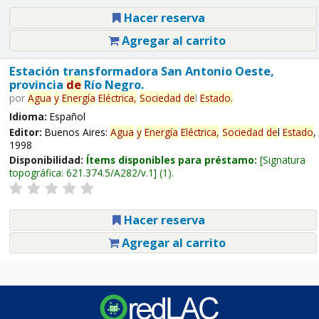
Hacer reserva
Agregar al carrito
Estación transformadora San Antonio Oeste,
provincia
de
Río Negro.
por
Agua
y
Energía
Eléctrica,
Sociedad
de
l
Estado
.
Idioma:
Español
Editor:
Buenos Aires:
Agua
y
Energía
Eléctrica,
Sociedad
de
l
Estado
,
1998
Disponibilidad:
Ítems disponibles para préstamo:
Signatura
topográfica:
621.374.5/A282/v.1
(1).
Hacer reserva
Agregar al carrito