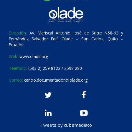
Dirección:
Av. Mariscal Antonio José de Sucre N58-63 y
Fernández Salvador Edif. Olade – San Carlos, Quito –
Ecuador.
Web:
www.olade.org
Teléfono:
(593 2) 259 8122 / 2598 280
Correo:
centro.documentacion@olade.org
Tweets by cubemediaco