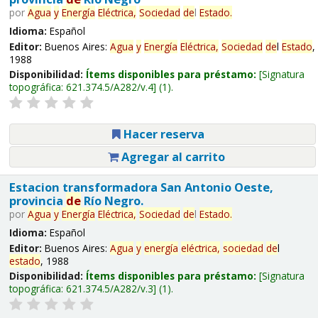
por
Agua
y
Energía
Eléctrica,
Sociedad
de
l
Estado
.
Idioma:
Español
Editor:
Buenos Aires:
Agua
y
Energía
Eléctrica,
Sociedad
de
l
Estado
,
1988
Disponibilidad:
Ítems disponibles para préstamo:
Signatura
topográfica:
621.374.5/A282/v.4
(1).
Hacer reserva
Agregar al carrito
Estacion transformadora San Antonio Oeste,
provincia
de
Río Negro.
por
Agua
y
Energía
Eléctrica,
Sociedad
de
l
Estado
.
Idioma:
Español
Editor:
Buenos Aires:
Agua
y
energía
eléctrica,
sociedad
de
l
estado
, 1988
Disponibilidad:
Ítems disponibles para préstamo:
Signatura
topográfica:
621.374.5/A282/v.3
(1).