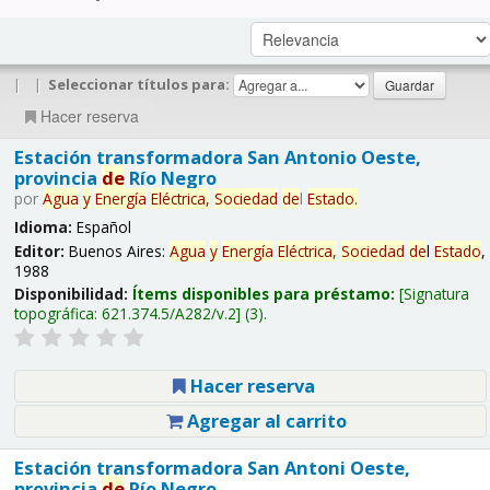
|
|
Seleccionar títulos para:
Hacer reserva
Estación transformadora San Antonio Oeste,
provincia
de
Río Negro
por
Agua
y
Energía
Eléctrica,
Sociedad
de
l
Estado
.
Idioma:
Español
Editor:
Buenos Aires:
Agua
y
Energía
Eléctrica,
Sociedad
de
l
Estado
,
1988
Disponibilidad:
Ítems disponibles para préstamo:
Signatura
topográfica:
621.374.5/A282/v.2
(3).
Hacer reserva
Agregar al carrito
Estación transformadora San Antoni Oeste,
provincia
de
Río Negro