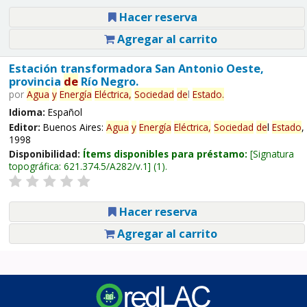
Hacer reserva
Agregar al carrito
Estación transformadora San Antonio Oeste,
provincia
de
Río Negro.
por
Agua
y
Energía
Eléctrica,
Sociedad
de
l
Estado
.
Idioma:
Español
Editor:
Buenos Aires:
Agua
y
Energía
Eléctrica,
Sociedad
de
l
Estado
,
1998
Disponibilidad:
Ítems disponibles para préstamo:
Signatura
topográfica:
621.374.5/A282/v.1
(1).
Hacer reserva
Agregar al carrito