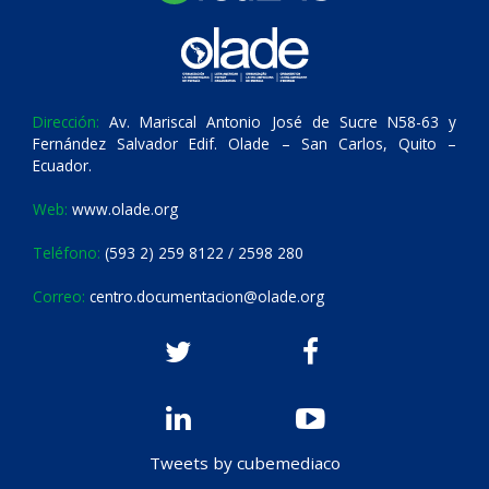
Dirección:
Av. Mariscal Antonio José de Sucre N58-63 y
Fernández Salvador Edif. Olade – San Carlos, Quito –
Ecuador.
Web:
www.olade.org
Teléfono:
(593 2) 259 8122 / 2598 280
Correo:
centro.documentacion@olade.org
Tweets by cubemediaco