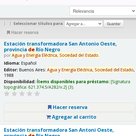
|
|
Seleccionar títulos para:
Hacer reserva
Estación transformadora San Antonio Oeste,
provincia
de
Río Negro
por
Agua
y
Energía
Eléctrica,
Sociedad
de
l
Estado
.
Idioma:
Español
Editor:
Buenos Aires:
Agua
y
Energía
Eléctrica,
Sociedad
de
l
Estado
,
1988
Disponibilidad:
Ítems disponibles para préstamo:
Signatura
topográfica:
621.374.5/A282/v.2
(3).
Hacer reserva
Agregar al carrito
Estación transformadora San Antoni Oeste,
provincia
de
Río Negro