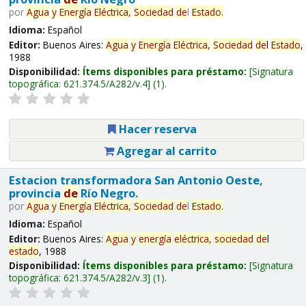
por
Agua
y
Energía
Eléctrica,
Sociedad
de
l
Estado
.
Idioma:
Español
Editor:
Buenos Aires:
Agua
y
Energía
Eléctrica,
Sociedad
de
l
Estado
,
1988
Disponibilidad:
Ítems disponibles para préstamo:
Signatura
topográfica:
621.374.5/A282/v.4
(1).
Hacer reserva
Agregar al carrito
Estacion transformadora San Antonio Oeste,
provincia
de
Río Negro.
por
Agua
y
Energía
Eléctrica,
Sociedad
de
l
Estado
.
Idioma:
Español
Editor:
Buenos Aires:
Agua
y
energía
eléctrica,
sociedad
de
l
estado
, 1988
Disponibilidad:
Ítems disponibles para préstamo:
Signatura
topográfica:
621.374.5/A282/v.3
(1).