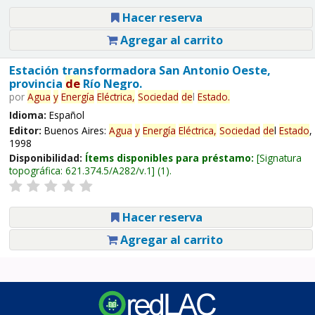
Hacer reserva
Agregar al carrito
Estación transformadora San Antonio Oeste,
provincia
de
Río Negro.
por
Agua
y
Energía
Eléctrica,
Sociedad
de
l
Estado
.
Idioma:
Español
Editor:
Buenos Aires:
Agua
y
Energía
Eléctrica,
Sociedad
de
l
Estado
,
1998
Disponibilidad:
Ítems disponibles para préstamo:
Signatura
topográfica:
621.374.5/A282/v.1
(1).
Hacer reserva
Agregar al carrito