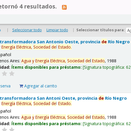
tornó 4 resultados.
|
Seleccionar todo
Limpiar todo
|
Seleccionar títulos para:
o
 transformadora San Antonio Oeste, provincia
de
Río Negro
y
Energía
Eléctrica,
Sociedad
de
l
Estado
.
spañol
enos Aires:
Agua
y
Energía
Eléctrica,
Sociedad
de
l
Estado
, 1988
lidad:
Ítems disponibles para préstamo:
Signatura topográfica:
62
eserva
Agregar al carrito
 transformadora San Antoni Oeste, provincia
de
Río Negro
y
Energía
Eléctrica,
Sociedad
de
l
Estado
.
spañol
enos Aires:
Agua
y
Energía
Eléctrica,
Sociedad
de
l
Estado
, 1988
lidad:
Ítems disponibles para préstamo:
Signatura topográfica:
62