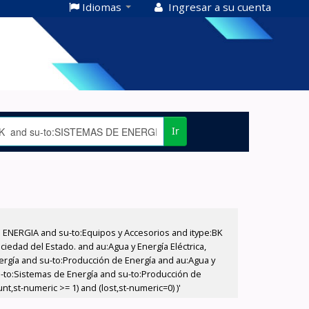
Idiomas
Ingresar a su cuenta
Ir
E ENERGIA and su-to:Equipos y Accesorios and itype:BK
iedad del Estado. and au:Agua y Energía Eléctrica,
nergía and su-to:Producción de Energía and au:Agua y
su-to:Sistemas de Energía and su-to:Producción de
,st-numeric >= 1) and (lost,st-numeric=0) )'