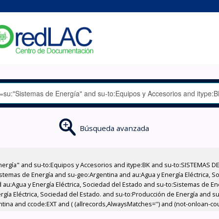
Búsqueda avanzada
nergía" and su-to:Equipos y Accesorios and itype:BK and su-to:SISTEMAS D
stemas de Energía and su-geo:Argentina and au:Agua y Energía Eléctrica, Soc
 au:Agua y Energía Eléctrica, Sociedad del Estado and su-to:Sistemas de E
ergía Eléctrica, Sociedad del Estado. and su-to:Producción de Energía and 
ina and ccode:EXT and ( (allrecords,AlwaysMatches='') and (not-onloan-count