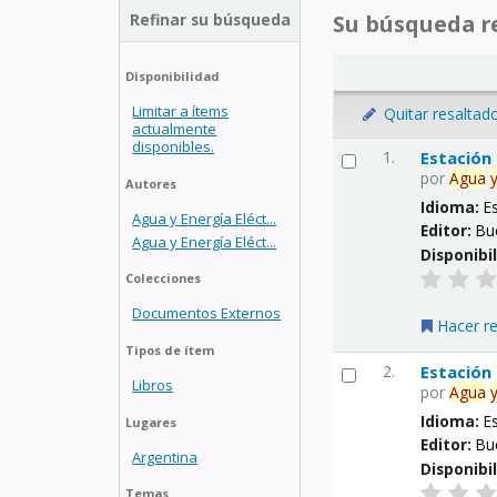
Refinar su búsqueda
Su búsqueda re
Disponibilidad
Limitar a ítems
Quitar resaltad
actualmente
disponibles.
1.
Estación
por
Agua
Autores
Idioma:
E
Agua y Energía Eléct...
Editor:
Bu
Agua y Energía Eléct...
Disponibi
Colecciones
Documentos Externos
Hacer r
Tipos de ítem
2.
Estación
Libros
por
Agua
Idioma:
E
Lugares
Editor:
Bu
Argentina
Disponibi
Temas