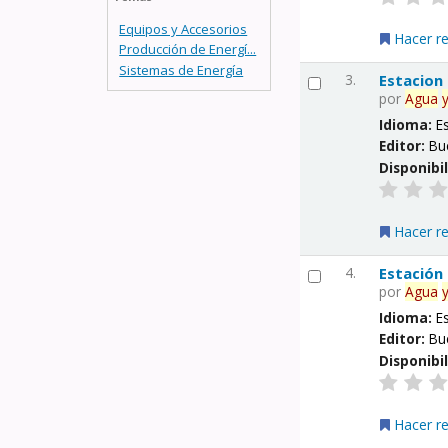
Equipos y Accesorios
Hacer r
Producción de Energí...
Sistemas de Energía
3.
Estacion
por
Agua
Idioma:
E
Editor:
Bu
Disponibi
Hacer r
4.
Estación
por
Agua
Idioma:
E
Editor:
Bu
Disponibi
Hacer r