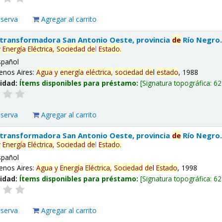
eserva
Agregar al carrito
 transformadora San Antonio Oeste, provincia
de
Río Negro
y
Energía
Eléctrica,
Sociedad
de
l
Estado
.
spañol
enos Aires:
Agua
y
energía
eléctrica,
sociedad
de
l
estado
, 1988
lidad:
Ítems disponibles para préstamo:
Signatura topográfica:
62
eserva
Agregar al carrito
 transformadora San Antonio Oeste, provincia
de
Río Negro
y
Energía
Eléctrica,
Sociedad
de
l
Estado
.
spañol
enos Aires:
Agua
y
Energía
Eléctrica,
Sociedad
de
l
Estado
, 1998
lidad:
Ítems disponibles para préstamo:
Signatura topográfica:
62
eserva
Agregar al carrito