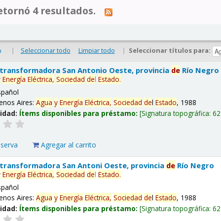
tornó 4 resultados.
|
Seleccionar todo
Limpiar todo
|
Seleccionar títulos para:
o
 transformadora San Antonio Oeste, provincia
de
Río Negro
y
Energía
Eléctrica,
Sociedad
de
l
Estado
.
spañol
enos Aires:
Agua
y
Energía
Eléctrica,
Sociedad
de
l
Estado
, 1988
lidad:
Ítems disponibles para préstamo:
Signatura topográfica:
62
eserva
Agregar al carrito
 transformadora San Antoni Oeste, provincia
de
Río Negro
y
Energía
Eléctrica,
Sociedad
de
l
Estado
.
spañol
enos Aires:
Agua
y
Energía
Eléctrica,
Sociedad
de
l
Estado
, 1988
lidad:
Ítems disponibles para préstamo:
Signatura topográfica:
62