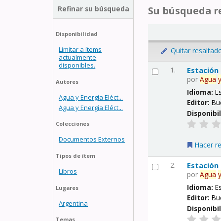
Refinar su búsqueda
Su búsqueda re
Disponibilidad
Limitar a ítems
Quitar resaltad
actualmente
disponibles.
1.
Estación
por
Agua
Autores
Idioma:
E
Agua y Energía Eléct...
Editor:
Bu
Agua y Energía Eléct...
Disponibi
Colecciones
Documentos Externos
Hacer r
Tipos de ítem
2.
Estación
Libros
por
Agua
Idioma:
E
Lugares
Editor:
Bu
Argentina
Disponibi
Temas