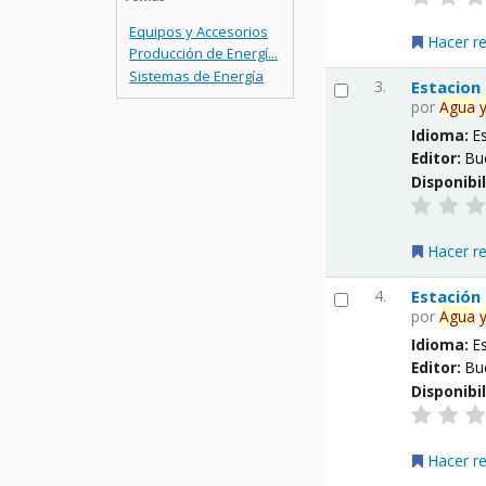
Equipos y Accesorios
Hacer r
Producción de Energí...
Sistemas de Energía
3.
Estacion
por
Agua
Idioma:
E
Editor:
Bu
Disponibi
Hacer r
4.
Estación
por
Agua
Idioma:
E
Editor:
Bu
Disponibi
Hacer r