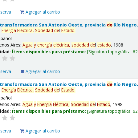
eserva
Agregar al carrito
 transformadora San Antonio Oeste, provincia
de
Río Negro
y
Energía
Eléctrica,
Sociedad
de
l
Estado
.
spañol
enos Aires:
Agua
y
energía
eléctrica,
sociedad
de
l
estado
, 1988
lidad:
Ítems disponibles para préstamo:
Signatura topográfica:
62
eserva
Agregar al carrito
 transformadora San Antonio Oeste, provincia
de
Río Negro
y
Energía
Eléctrica,
Sociedad
de
l
Estado
.
spañol
enos Aires:
Agua
y
Energía
Eléctrica,
Sociedad
de
l
Estado
, 1998
lidad:
Ítems disponibles para préstamo:
Signatura topográfica:
62
eserva
Agregar al carrito