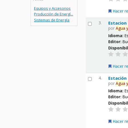
Equipos y Accesorios
Hacer r
Producción de Energí...
Sistemas de Energía
3.
Estacion
por
Agua
Idioma:
E
Editor:
Bu
Disponibi
Hacer r
4.
Estación
por
Agua
Idioma:
E
Editor:
Bu
Disponibi
Hacer r