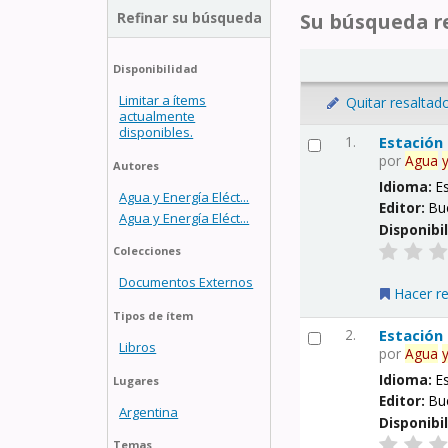
Refinar su búsqueda
Su búsqueda re
Disponibilidad
Limitar a ítems
Quitar resaltad
actualmente
disponibles.
1.
Estación
por
Agua
Autores
Idioma:
E
Agua y Energía Eléct...
Editor:
Bu
Agua y Energía Eléct...
Disponibi
Colecciones
Documentos Externos
Hacer r
Tipos de ítem
2.
Estación
Libros
por
Agua
Idioma:
E
Lugares
Editor:
Bu
Argentina
Disponibi
Temas