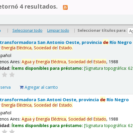
tornó 4 resultados.
|
Seleccionar todo
Limpiar todo
|
Seleccionar títulos para:
o
 transformadora San Antonio Oeste, provincia
de
Río Negro
y
Energía
Eléctrica,
Sociedad
de
l
Estado
.
spañol
enos Aires:
Agua
y
Energía
Eléctrica,
Sociedad
de
l
Estado
, 1988
lidad:
Ítems disponibles para préstamo:
Signatura topográfica:
62
eserva
Agregar al carrito
 transformadora San Antoni Oeste, provincia
de
Río Negro
y
Energía
Eléctrica,
Sociedad
de
l
Estado
.
spañol
enos Aires:
Agua
y
Energía
Eléctrica,
Sociedad
de
l
Estado
, 1988
lidad:
Ítems disponibles para préstamo:
Signatura topográfica:
62