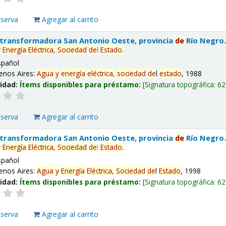
eserva
Agregar al carrito
 transformadora San Antonio Oeste, provincia
de
Río Negro
y
Energía
Eléctrica,
Sociedad
de
l
Estado
.
spañol
enos Aires:
Agua
y
energía
eléctrica,
sociedad
de
l
estado
, 1988
lidad:
Ítems disponibles para préstamo:
Signatura topográfica:
62
eserva
Agregar al carrito
 transformadora San Antonio Oeste, provincia
de
Río Negro
y
Energía
Eléctrica,
Sociedad
de
l
Estado
.
spañol
enos Aires:
Agua
y
Energía
Eléctrica,
Sociedad
de
l
Estado
, 1998
lidad:
Ítems disponibles para préstamo:
Signatura topográfica:
62
eserva
Agregar al carrito