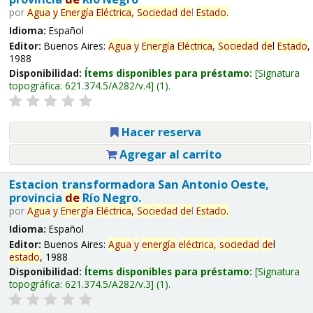
por
Agua
y
Energía
Eléctrica,
Sociedad
de
l
Estado
.
Idioma:
Español
Editor:
Buenos Aires:
Agua
y
Energía
Eléctrica,
Sociedad
de
l
Estado
,
1988
Disponibilidad:
Ítems disponibles para préstamo:
Signatura
topográfica:
621.374.5/A282/v.4
(1).
Hacer reserva
Agregar al carrito
Estacion transformadora San Antonio Oeste,
provincia
de
Río Negro.
por
Agua
y
Energía
Eléctrica,
Sociedad
de
l
Estado
.
Idioma:
Español
Editor:
Buenos Aires:
Agua
y
energía
eléctrica,
sociedad
de
l
estado
, 1988
Disponibilidad:
Ítems disponibles para préstamo:
Signatura
topográfica:
621.374.5/A282/v.3
(1).