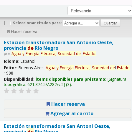
|
|
Seleccionar títulos para:
Hacer reserva
Estación transformadora San Antonio Oeste,
provincia
de
Río Negro
por
Agua
y
Energía
Eléctrica,
Sociedad
de
l
Estado
.
Idioma:
Español
Editor:
Buenos Aires:
Agua
y
Energía
Eléctrica,
Sociedad
de
l
Estado
,
1988
Disponibilidad:
Ítems disponibles para préstamo:
Signatura
topográfica:
621.374.5/A282/v.2
(3).
Hacer reserva
Agregar al carrito
Estación transformadora San Antoni Oeste,
provincia
de
Río Negro