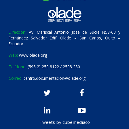
Dirección:
Av. Mariscal Antonio José de Sucre N58-63 y
Fernández Salvador Edif. Olade – San Carlos, Quito –
Ecuador.
Web:
www.olade.org
Teléfono:
(593 2) 259 8122 / 2598 280
Correo:
centro.documentacion@olade.org
Tweets by cubemediaco