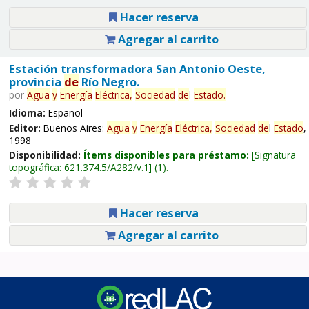
Hacer reserva
Agregar al carrito
Estación transformadora San Antonio Oeste,
provincia
de
Río Negro.
por
Agua
y
Energía
Eléctrica,
Sociedad
de
l
Estado
.
Idioma:
Español
Editor:
Buenos Aires:
Agua
y
Energía
Eléctrica,
Sociedad
de
l
Estado
,
1998
Disponibilidad:
Ítems disponibles para préstamo:
Signatura
topográfica:
621.374.5/A282/v.1
(1).
Hacer reserva
Agregar al carrito