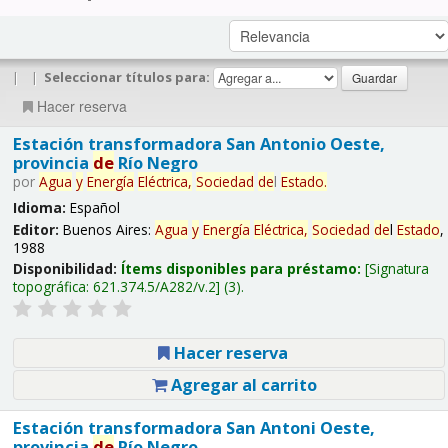
|
|
Seleccionar títulos para:
Hacer reserva
Estación transformadora San Antonio Oeste,
provincia
de
Río Negro
por
Agua
y
Energía
Eléctrica,
Sociedad
de
l
Estado
.
Idioma:
Español
Editor:
Buenos Aires:
Agua
y
Energía
Eléctrica,
Sociedad
de
l
Estado
,
1988
Disponibilidad:
Ítems disponibles para préstamo:
Signatura
topográfica:
621.374.5/A282/v.2
(3).
Hacer reserva
Agregar al carrito
Estación transformadora San Antoni Oeste,
provincia
de
Río Negro