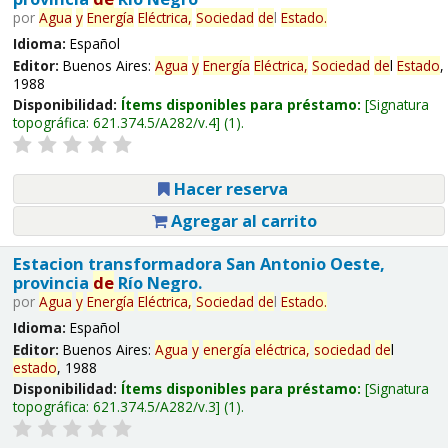
por
Agua
y
Energía
Eléctrica,
Sociedad
de
l
Estado
.
Idioma:
Español
Editor:
Buenos Aires:
Agua
y
Energía
Eléctrica,
Sociedad
de
l
Estado
,
1988
Disponibilidad:
Ítems disponibles para préstamo:
Signatura
topográfica:
621.374.5/A282/v.4
(1).
Hacer reserva
Agregar al carrito
Estacion transformadora San Antonio Oeste,
provincia
de
Río Negro.
por
Agua
y
Energía
Eléctrica,
Sociedad
de
l
Estado
.
Idioma:
Español
Editor:
Buenos Aires:
Agua
y
energía
eléctrica,
sociedad
de
l
estado
, 1988
Disponibilidad:
Ítems disponibles para préstamo:
Signatura
topográfica:
621.374.5/A282/v.3
(1).