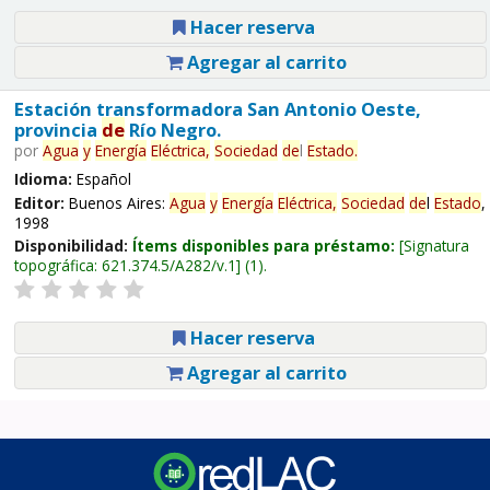
Hacer reserva
Agregar al carrito
Estación transformadora San Antonio Oeste,
provincia
de
Río Negro.
por
Agua
y
Energía
Eléctrica,
Sociedad
de
l
Estado
.
Idioma:
Español
Editor:
Buenos Aires:
Agua
y
Energía
Eléctrica,
Sociedad
de
l
Estado
,
1998
Disponibilidad:
Ítems disponibles para préstamo:
Signatura
topográfica:
621.374.5/A282/v.1
(1).
Hacer reserva
Agregar al carrito