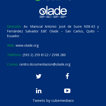
Dirección:
Av. Mariscal Antonio José de Sucre N58-63 y
Fernández Salvador Edif. Olade – San Carlos, Quito –
Ecuador.
Web:
www.olade.org
Teléfono:
(593 2) 259 8122 / 2598 280
Correo:
centro.documentacion@olade.org
Tweets by cubemediaco