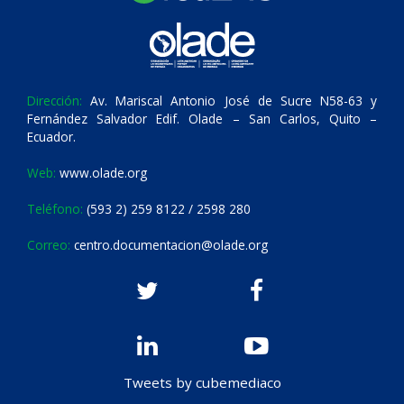
Dirección:
Av. Mariscal Antonio José de Sucre N58-63 y
Fernández Salvador Edif. Olade – San Carlos, Quito –
Ecuador.
Web:
www.olade.org
Teléfono:
(593 2) 259 8122 / 2598 280
Correo:
centro.documentacion@olade.org
Tweets by cubemediaco