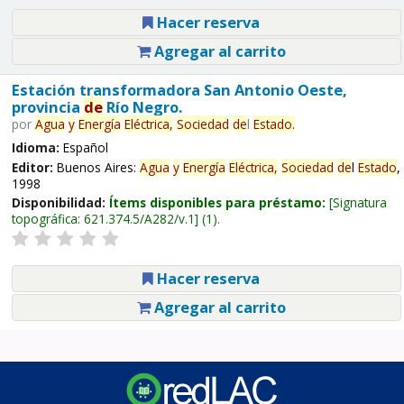
Hacer reserva
Agregar al carrito
Estación transformadora San Antonio Oeste,
provincia
de
Río Negro.
por
Agua
y
Energía
Eléctrica,
Sociedad
de
l
Estado
.
Idioma:
Español
Editor:
Buenos Aires:
Agua
y
Energía
Eléctrica,
Sociedad
de
l
Estado
,
1998
Disponibilidad:
Ítems disponibles para préstamo:
Signatura
topográfica:
621.374.5/A282/v.1
(1).
Hacer reserva
Agregar al carrito