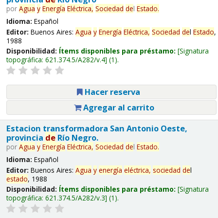
por
Agua
y
Energía
Eléctrica,
Sociedad
de
l
Estado
.
Idioma:
Español
Editor:
Buenos Aires:
Agua
y
Energía
Eléctrica,
Sociedad
de
l
Estado
,
1988
Disponibilidad:
Ítems disponibles para préstamo:
Signatura
topográfica:
621.374.5/A282/v.4
(1).
Hacer reserva
Agregar al carrito
Estacion transformadora San Antonio Oeste,
provincia
de
Río Negro.
por
Agua
y
Energía
Eléctrica,
Sociedad
de
l
Estado
.
Idioma:
Español
Editor:
Buenos Aires:
Agua
y
energía
eléctrica,
sociedad
de
l
estado
, 1988
Disponibilidad:
Ítems disponibles para préstamo:
Signatura
topográfica:
621.374.5/A282/v.3
(1).