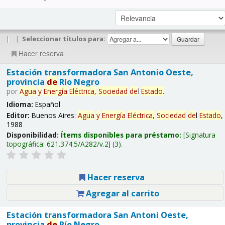
|
|
Seleccionar títulos para:
Hacer reserva
Estación transformadora San Antonio Oeste,
provincia
de
Río Negro
por
Agua
y
Energía
Eléctrica,
Sociedad
de
l
Estado
.
Idioma:
Español
Editor:
Buenos Aires:
Agua
y
Energía
Eléctrica,
Sociedad
de
l
Estado
,
1988
Disponibilidad:
Ítems disponibles para préstamo:
Signatura
topográfica:
621.374.5/A282/v.2
(3).
Hacer reserva
Agregar al carrito
Estación transformadora San Antoni Oeste,
provincia
de
Río Negro