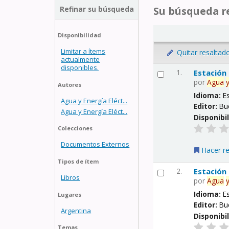
Refinar su búsqueda
Su búsqueda re
Disponibilidad
Limitar a ítems
Quitar resaltad
actualmente
disponibles.
1.
Estación
por
Agua
Autores
Idioma:
E
Agua y Energía Eléct...
Editor:
Bu
Agua y Energía Eléct...
Disponibi
Colecciones
Documentos Externos
Hacer r
Tipos de ítem
2.
Estación
Libros
por
Agua
Idioma:
E
Lugares
Editor:
Bu
Argentina
Disponibi
Temas