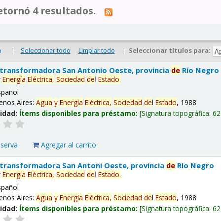
tornó 4 resultados.
|
Seleccionar todo
Limpiar todo
|
Seleccionar títulos para:
o
 transformadora San Antonio Oeste, provincia
de
Río Negro
y
Energía
Eléctrica,
Sociedad
de
l
Estado
.
spañol
enos Aires:
Agua
y
Energía
Eléctrica,
Sociedad
de
l
Estado
, 1988
lidad:
Ítems disponibles para préstamo:
Signatura topográfica:
62
eserva
Agregar al carrito
 transformadora San Antoni Oeste, provincia
de
Río Negro
y
Energía
Eléctrica,
Sociedad
de
l
Estado
.
spañol
enos Aires:
Agua
y
Energía
Eléctrica,
Sociedad
de
l
Estado
, 1988
lidad:
Ítems disponibles para préstamo:
Signatura topográfica:
62