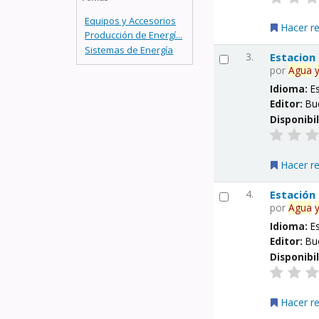
Equipos y Accesorios
Hacer r
Producción de Energí...
Sistemas de Energía
3.
Estacion
por
Agua
Idioma:
E
Editor:
Bu
Disponibi
Hacer r
4.
Estación
por
Agua
Idioma:
E
Editor:
Bu
Disponibi
Hacer r