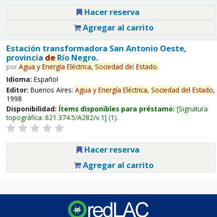
Hacer reserva
Agregar al carrito
Estación transformadora San Antonio Oeste,
provincia
de
Río Negro.
por
Agua
y
Energía
Eléctrica,
Sociedad
de
l
Estado
.
Idioma:
Español
Editor:
Buenos Aires:
Agua
y
Energía
Eléctrica,
Sociedad
de
l
Estado
,
1998
Disponibilidad:
Ítems disponibles para préstamo:
Signatura
topográfica:
621.374.5/A282/v.1
(1).
Hacer reserva
Agregar al carrito