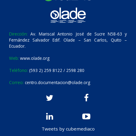
Dirección:
Av. Mariscal Antonio José de Sucre N58-63 y
Fernández Salvador Edif. Olade – San Carlos, Quito –
Ecuador.
Web:
www.olade.org
Teléfono:
(593 2) 259 8122 / 2598 280
Correo:
centro.documentacion@olade.org
Tweets by cubemediaco