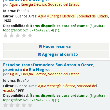
por
Agua
y
Energía
Eléctrica,
Sociedad
de
l
Estado
.
Idioma:
Español
Editor:
Buenos Aires:
Agua
y
Energía
Eléctrica,
Sociedad
de
l
Estado
,
1988
Disponibilidad:
Ítems disponibles para préstamo:
Signatura
topográfica:
621.374.5/A282/v.4
(1).
Hacer reserva
Agregar al carrito
Estacion transformadora San Antonio Oeste,
provincia
de
Río Negro.
por
Agua
y
Energía
Eléctrica,
Sociedad
de
l
Estado
.
Idioma:
Español
Editor:
Buenos Aires:
Agua
y
energía
eléctrica,
sociedad
de
l
estado
, 1988
Disponibilidad:
Ítems disponibles para préstamo:
Signatura
topográfica:
621.374.5/A282/v.3
(1).