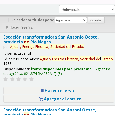
|
|
Seleccionar títulos para:
Hacer reserva
Estación transformadora San Antonio Oeste,
provincia
de
Río Negro
por
Agua
y
Energía
Eléctrica,
Sociedad
de
l
Estado
.
Idioma:
Español
Editor:
Buenos Aires:
Agua
y
Energía
Eléctrica,
Sociedad
de
l
Estado
,
1988
Disponibilidad:
Ítems disponibles para préstamo:
Signatura
topográfica:
621.374.5/A282/v.2
(3).
Hacer reserva
Agregar al carrito
Estación transformadora San Antoni Oeste,
provincia
de
Río Negro