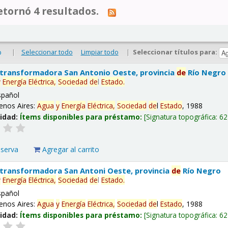
tornó 4 resultados.
|
Seleccionar todo
Limpiar todo
|
Seleccionar títulos para:
o
 transformadora San Antonio Oeste, provincia
de
Río Negro
y
Energía
Eléctrica,
Sociedad
de
l
Estado
.
spañol
enos Aires:
Agua
y
Energía
Eléctrica,
Sociedad
de
l
Estado
, 1988
lidad:
Ítems disponibles para préstamo:
Signatura topográfica:
62
eserva
Agregar al carrito
 transformadora San Antoni Oeste, provincia
de
Río Negro
y
Energía
Eléctrica,
Sociedad
de
l
Estado
.
spañol
enos Aires:
Agua
y
Energía
Eléctrica,
Sociedad
de
l
Estado
, 1988
lidad:
Ítems disponibles para préstamo:
Signatura topográfica:
62