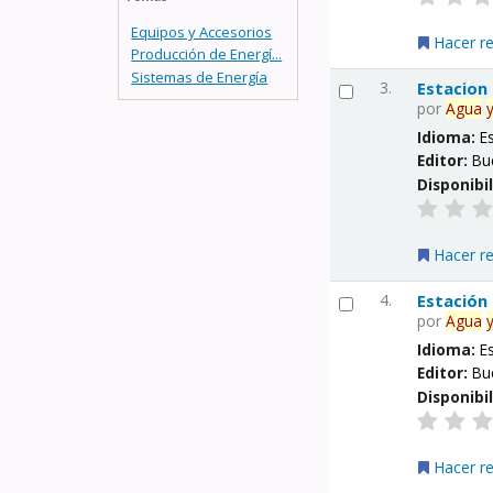
Equipos y Accesorios
Hacer r
Producción de Energí...
Sistemas de Energía
3.
Estacion
por
Agua
Idioma:
E
Editor:
Bu
Disponibi
Hacer r
4.
Estación
por
Agua
Idioma:
E
Editor:
Bu
Disponibi
Hacer r