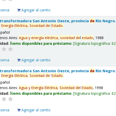
eserva
Agregar al carrito
 transformadora San Antonio Oeste, provincia
de
Río Negro
y
Energía
Eléctrica,
Sociedad
de
l
Estado
.
spañol
enos Aires:
Agua
y
energía
eléctrica,
sociedad
de
l
estado
, 1988
lidad:
Ítems disponibles para préstamo:
Signatura topográfica:
62
eserva
Agregar al carrito
 transformadora San Antonio Oeste, provincia
de
Río Negro
y
Energía
Eléctrica,
Sociedad
de
l
Estado
.
spañol
enos Aires:
Agua
y
Energía
Eléctrica,
Sociedad
de
l
Estado
, 1998
lidad:
Ítems disponibles para préstamo:
Signatura topográfica:
62
eserva
Agregar al carrito