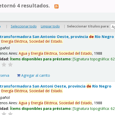
tornó 4 resultados.
|
Seleccionar todo
Limpiar todo
|
Seleccionar títulos para:
o
 transformadora San Antonio Oeste, provincia
de
Río Negro
y
Energía
Eléctrica,
Sociedad
de
l
Estado
.
spañol
enos Aires:
Agua
y
Energía
Eléctrica,
Sociedad
de
l
Estado
, 1988
lidad:
Ítems disponibles para préstamo:
Signatura topográfica:
62
eserva
Agregar al carrito
 transformadora San Antoni Oeste, provincia
de
Río Negro
y
Energía
Eléctrica,
Sociedad
de
l
Estado
.
spañol
enos Aires:
Agua
y
Energía
Eléctrica,
Sociedad
de
l
Estado
, 1988
lidad:
Ítems disponibles para préstamo:
Signatura topográfica:
62