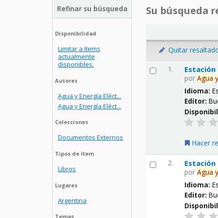
Refinar su búsqueda
Su búsqueda re
Disponibilidad
Limitar a ítems
Quitar resaltad
actualmente
disponibles.
1.
Estación
por
Agua
Autores
Idioma:
E
Agua y Energía Eléct...
Editor:
Bu
Agua y Energía Eléct...
Disponibi
Colecciones
Documentos Externos
Hacer r
Tipos de ítem
2.
Estación
Libros
por
Agua
Idioma:
E
Lugares
Editor:
Bu
Argentina
Disponibi
Temas