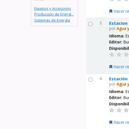
Equipos y Accesorios
Hacer r
Producción de Energí...
Sistemas de Energía
3.
Estacion
por
Agua
Idioma:
E
Editor:
Bu
Disponibi
Hacer r
4.
Estación
por
Agua
Idioma:
E
Editor:
Bu
Disponibi
Hacer r