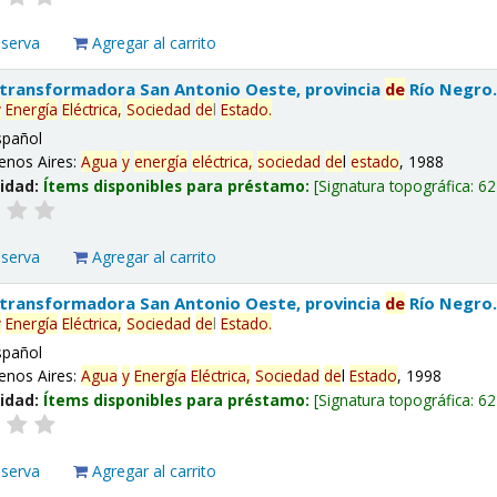
eserva
Agregar al carrito
 transformadora San Antonio Oeste, provincia
de
Río Negro
y
Energía
Eléctrica,
Sociedad
de
l
Estado
.
spañol
enos Aires:
Agua
y
energía
eléctrica,
sociedad
de
l
estado
, 1988
lidad:
Ítems disponibles para préstamo:
Signatura topográfica:
62
eserva
Agregar al carrito
 transformadora San Antonio Oeste, provincia
de
Río Negro
y
Energía
Eléctrica,
Sociedad
de
l
Estado
.
spañol
enos Aires:
Agua
y
Energía
Eléctrica,
Sociedad
de
l
Estado
, 1998
lidad:
Ítems disponibles para préstamo:
Signatura topográfica:
62
eserva
Agregar al carrito