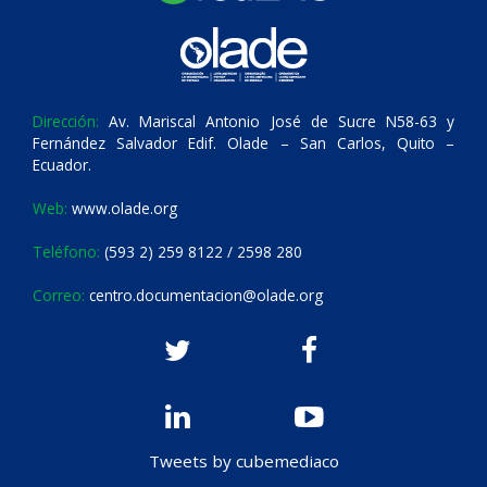
Dirección:
Av. Mariscal Antonio José de Sucre N58-63 y
Fernández Salvador Edif. Olade – San Carlos, Quito –
Ecuador.
Web:
www.olade.org
Teléfono:
(593 2) 259 8122 / 2598 280
Correo:
centro.documentacion@olade.org
Tweets by cubemediaco