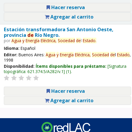
Hacer reserva
Agregar al carrito
Estación transformadora San Antonio Oeste,
provincia
de
Río Negro.
por
Agua
y
Energía
Eléctrica,
Sociedad
de
l
Estado
.
Idioma:
Español
Editor:
Buenos Aires:
Agua
y
Energía
Eléctrica,
Sociedad
de
l
Estado
,
1998
Disponibilidad:
Ítems disponibles para préstamo:
Signatura
topográfica:
621.374.5/A282/v.1
(1).
Hacer reserva
Agregar al carrito