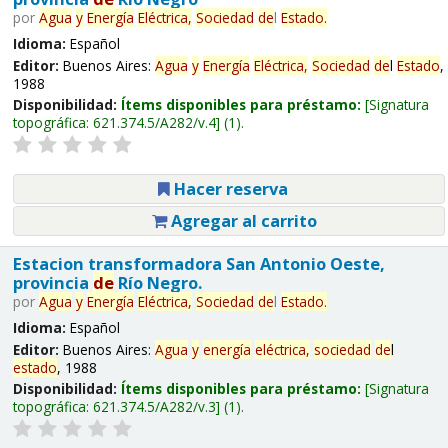
por
Agua
y
Energía
Eléctrica,
Sociedad
de
l
Estado
.
Idioma:
Español
Editor:
Buenos Aires:
Agua
y
Energía
Eléctrica,
Sociedad
de
l
Estado
,
1988
Disponibilidad:
Ítems disponibles para préstamo:
Signatura
topográfica:
621.374.5/A282/v.4
(1).
Hacer reserva
Agregar al carrito
Estacion transformadora San Antonio Oeste,
provincia
de
Río Negro.
por
Agua
y
Energía
Eléctrica,
Sociedad
de
l
Estado
.
Idioma:
Español
Editor:
Buenos Aires:
Agua
y
energía
eléctrica,
sociedad
de
l
estado
, 1988
Disponibilidad:
Ítems disponibles para préstamo:
Signatura
topográfica:
621.374.5/A282/v.3
(1).