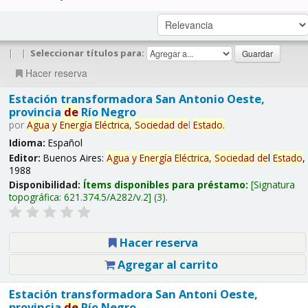
|
|
Seleccionar títulos para:
Hacer reserva
Estación transformadora San Antonio Oeste,
provincia
de
Río Negro
por
Agua
y
Energía
Eléctrica,
Sociedad
de
l
Estado
.
Idioma:
Español
Editor:
Buenos Aires:
Agua
y
Energía
Eléctrica,
Sociedad
de
l
Estado
,
1988
Disponibilidad:
Ítems disponibles para préstamo:
Signatura
topográfica:
621.374.5/A282/v.2
(3).
Hacer reserva
Agregar al carrito
Estación transformadora San Antoni Oeste,
provincia
de
Río Negro