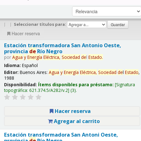
|
|
Seleccionar títulos para:
Hacer reserva
Estación transformadora San Antonio Oeste,
provincia
de
Río Negro
por
Agua
y
Energía
Eléctrica,
Sociedad
de
l
Estado
.
Idioma:
Español
Editor:
Buenos Aires:
Agua
y
Energía
Eléctrica,
Sociedad
de
l
Estado
,
1988
Disponibilidad:
Ítems disponibles para préstamo:
Signatura
topográfica:
621.374.5/A282/v.2
(3).
Hacer reserva
Agregar al carrito
Estación transformadora San Antoni Oeste,
provincia
de
Río Negro