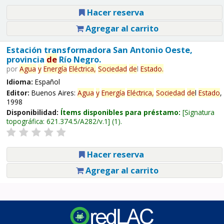
Hacer reserva
Agregar al carrito
Estación transformadora San Antonio Oeste,
provincia
de
Río Negro.
por
Agua
y
Energía
Eléctrica,
Sociedad
de
l
Estado
.
Idioma:
Español
Editor:
Buenos Aires:
Agua
y
Energía
Eléctrica,
Sociedad
de
l
Estado
,
1998
Disponibilidad:
Ítems disponibles para préstamo:
Signatura
topográfica:
621.374.5/A282/v.1
(1).
Hacer reserva
Agregar al carrito