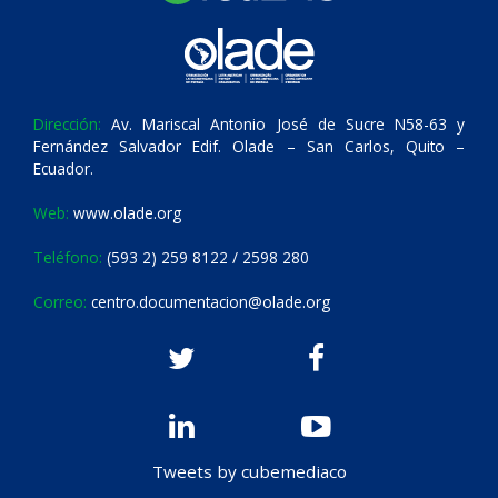
Dirección:
Av. Mariscal Antonio José de Sucre N58-63 y
Fernández Salvador Edif. Olade – San Carlos, Quito –
Ecuador.
Web:
www.olade.org
Teléfono:
(593 2) 259 8122 / 2598 280
Correo:
centro.documentacion@olade.org
Tweets by cubemediaco