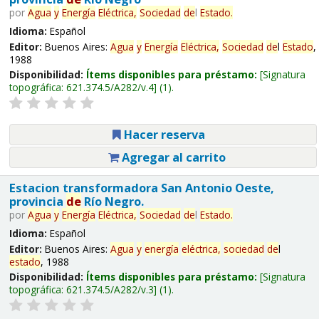
por
Agua
y
Energía
Eléctrica,
Sociedad
de
l
Estado
.
Idioma:
Español
Editor:
Buenos Aires:
Agua
y
Energía
Eléctrica,
Sociedad
de
l
Estado
,
1988
Disponibilidad:
Ítems disponibles para préstamo:
Signatura
topográfica:
621.374.5/A282/v.4
(1).
Hacer reserva
Agregar al carrito
Estacion transformadora San Antonio Oeste,
provincia
de
Río Negro.
por
Agua
y
Energía
Eléctrica,
Sociedad
de
l
Estado
.
Idioma:
Español
Editor:
Buenos Aires:
Agua
y
energía
eléctrica,
sociedad
de
l
estado
, 1988
Disponibilidad:
Ítems disponibles para préstamo:
Signatura
topográfica:
621.374.5/A282/v.3
(1).