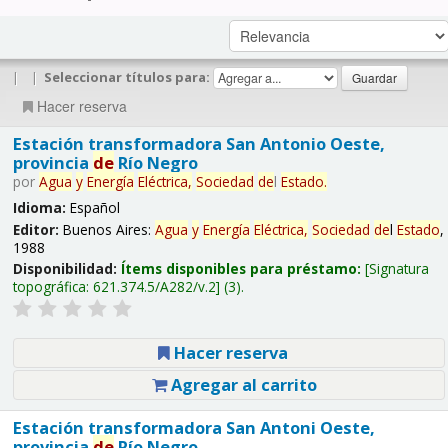
|
|
Seleccionar títulos para:
Hacer reserva
Estación transformadora San Antonio Oeste,
provincia
de
Río Negro
por
Agua
y
Energía
Eléctrica,
Sociedad
de
l
Estado
.
Idioma:
Español
Editor:
Buenos Aires:
Agua
y
Energía
Eléctrica,
Sociedad
de
l
Estado
,
1988
Disponibilidad:
Ítems disponibles para préstamo:
Signatura
topográfica:
621.374.5/A282/v.2
(3).
Hacer reserva
Agregar al carrito
Estación transformadora San Antoni Oeste,
provincia
de
Río Negro