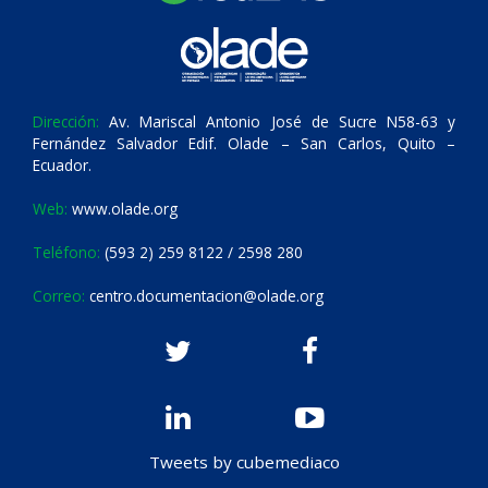
Dirección:
Av. Mariscal Antonio José de Sucre N58-63 y
Fernández Salvador Edif. Olade – San Carlos, Quito –
Ecuador.
Web:
www.olade.org
Teléfono:
(593 2) 259 8122 / 2598 280
Correo:
centro.documentacion@olade.org
Tweets by cubemediaco