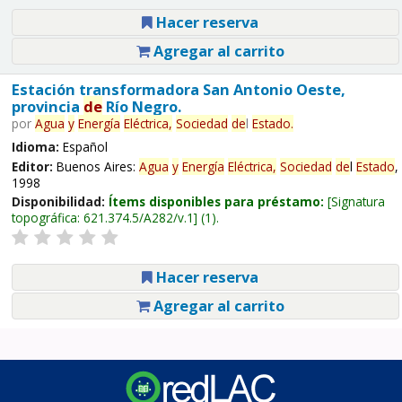
Hacer reserva
Agregar al carrito
Estación transformadora San Antonio Oeste,
provincia
de
Río Negro.
por
Agua
y
Energía
Eléctrica,
Sociedad
de
l
Estado
.
Idioma:
Español
Editor:
Buenos Aires:
Agua
y
Energía
Eléctrica,
Sociedad
de
l
Estado
,
1998
Disponibilidad:
Ítems disponibles para préstamo:
Signatura
topográfica:
621.374.5/A282/v.1
(1).
Hacer reserva
Agregar al carrito