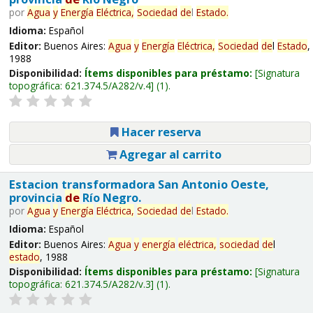
por
Agua
y
Energía
Eléctrica,
Sociedad
de
l
Estado
.
Idioma:
Español
Editor:
Buenos Aires:
Agua
y
Energía
Eléctrica,
Sociedad
de
l
Estado
,
1988
Disponibilidad:
Ítems disponibles para préstamo:
Signatura
topográfica:
621.374.5/A282/v.4
(1).
Hacer reserva
Agregar al carrito
Estacion transformadora San Antonio Oeste,
provincia
de
Río Negro.
por
Agua
y
Energía
Eléctrica,
Sociedad
de
l
Estado
.
Idioma:
Español
Editor:
Buenos Aires:
Agua
y
energía
eléctrica,
sociedad
de
l
estado
, 1988
Disponibilidad:
Ítems disponibles para préstamo:
Signatura
topográfica:
621.374.5/A282/v.3
(1).