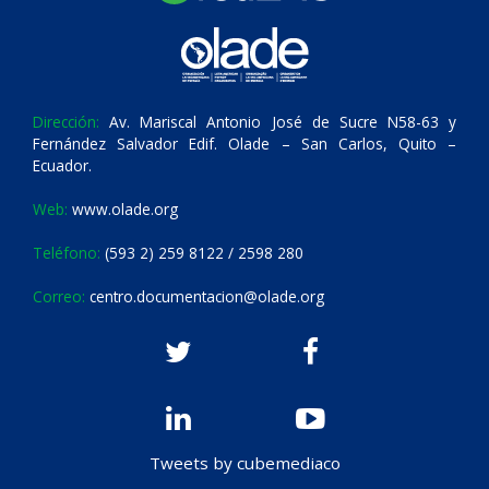
Dirección:
Av. Mariscal Antonio José de Sucre N58-63 y
Fernández Salvador Edif. Olade – San Carlos, Quito –
Ecuador.
Web:
www.olade.org
Teléfono:
(593 2) 259 8122 / 2598 280
Correo:
centro.documentacion@olade.org
Tweets by cubemediaco