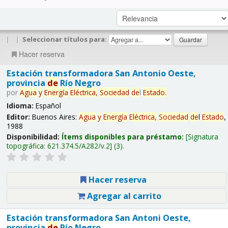
|
|
Seleccionar títulos para:
Hacer reserva
Estación transformadora San Antonio Oeste,
provincia
de
Río Negro
por
Agua
y
Energía
Eléctrica,
Sociedad
de
l
Estado
.
Idioma:
Español
Editor:
Buenos Aires:
Agua
y
Energía
Eléctrica,
Sociedad
de
l
Estado
,
1988
Disponibilidad:
Ítems disponibles para préstamo:
Signatura
topográfica:
621.374.5/A282/v.2
(3).
Hacer reserva
Agregar al carrito
Estación transformadora San Antoni Oeste,
provincia
de
Río Negro