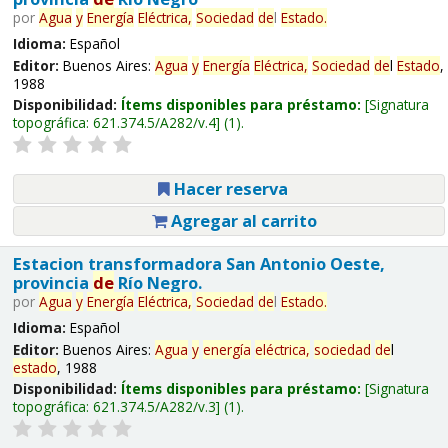
por
Agua
y
Energía
Eléctrica,
Sociedad
de
l
Estado
.
Idioma:
Español
Editor:
Buenos Aires:
Agua
y
Energía
Eléctrica,
Sociedad
de
l
Estado
,
1988
Disponibilidad:
Ítems disponibles para préstamo:
Signatura
topográfica:
621.374.5/A282/v.4
(1).
Hacer reserva
Agregar al carrito
Estacion transformadora San Antonio Oeste,
provincia
de
Río Negro.
por
Agua
y
Energía
Eléctrica,
Sociedad
de
l
Estado
.
Idioma:
Español
Editor:
Buenos Aires:
Agua
y
energía
eléctrica,
sociedad
de
l
estado
, 1988
Disponibilidad:
Ítems disponibles para préstamo:
Signatura
topográfica:
621.374.5/A282/v.3
(1).