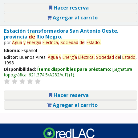
Hacer reserva
Agregar al carrito
Estación transformadora San Antonio Oeste,
provincia
de
Río Negro.
por
Agua
y
Energía
Eléctrica,
Sociedad
de
l
Estado
.
Idioma:
Español
Editor:
Buenos Aires:
Agua
y
Energía
Eléctrica,
Sociedad
de
l
Estado
,
1998
Disponibilidad:
Ítems disponibles para préstamo:
Signatura
topográfica:
621.374.5/A282/v.1
(1).
Hacer reserva
Agregar al carrito