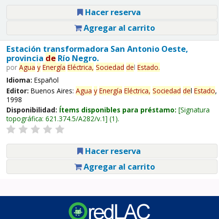
Hacer reserva
Agregar al carrito
Estación transformadora San Antonio Oeste,
provincia
de
Río Negro.
por
Agua
y
Energía
Eléctrica,
Sociedad
de
l
Estado
.
Idioma:
Español
Editor:
Buenos Aires:
Agua
y
Energía
Eléctrica,
Sociedad
de
l
Estado
,
1998
Disponibilidad:
Ítems disponibles para préstamo:
Signatura
topográfica:
621.374.5/A282/v.1
(1).
Hacer reserva
Agregar al carrito