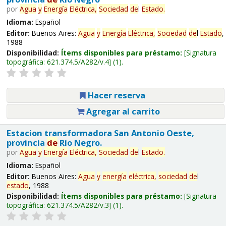
por
Agua
y
Energía
Eléctrica,
Sociedad
de
l
Estado
.
Idioma:
Español
Editor:
Buenos Aires:
Agua
y
Energía
Eléctrica,
Sociedad
de
l
Estado
,
1988
Disponibilidad:
Ítems disponibles para préstamo:
Signatura
topográfica:
621.374.5/A282/v.4
(1).
Hacer reserva
Agregar al carrito
Estacion transformadora San Antonio Oeste,
provincia
de
Río Negro.
por
Agua
y
Energía
Eléctrica,
Sociedad
de
l
Estado
.
Idioma:
Español
Editor:
Buenos Aires:
Agua
y
energía
eléctrica,
sociedad
de
l
estado
, 1988
Disponibilidad:
Ítems disponibles para préstamo:
Signatura
topográfica:
621.374.5/A282/v.3
(1).