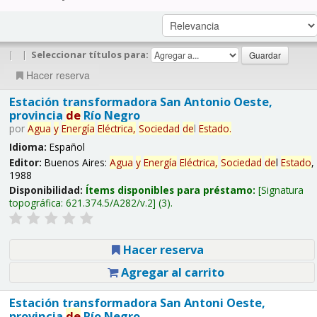
|
|
Seleccionar títulos para:
Hacer reserva
Estación transformadora San Antonio Oeste,
provincia
de
Río Negro
por
Agua
y
Energía
Eléctrica,
Sociedad
de
l
Estado
.
Idioma:
Español
Editor:
Buenos Aires:
Agua
y
Energía
Eléctrica,
Sociedad
de
l
Estado
,
1988
Disponibilidad:
Ítems disponibles para préstamo:
Signatura
topográfica:
621.374.5/A282/v.2
(3).
Hacer reserva
Agregar al carrito
Estación transformadora San Antoni Oeste,
provincia
de
Río Negro