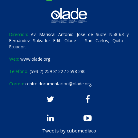
Dirección:
Av. Mariscal Antonio José de Sucre N58-63 y
Fernández Salvador Edif. Olade – San Carlos, Quito –
Ecuador.
Web:
www.olade.org
Teléfono:
(593 2) 259 8122 / 2598 280
Correo:
centro.documentacion@olade.org
Tweets by cubemediaco