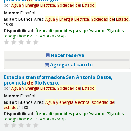
por
Agua
y
Energía
Eléctrica,
Sociedad
de
l
Estado
.
Idioma:
Español
Editor:
Buenos Aires:
Agua
y
Energía
Eléctrica,
Sociedad
de
l
Estado
,
1988
Disponibilidad:
Ítems disponibles para préstamo:
Signatura
topográfica:
621.374.5/A282/v.4
(1).
Hacer reserva
Agregar al carrito
Estacion transformadora San Antonio Oeste,
provincia
de
Río Negro.
por
Agua
y
Energía
Eléctrica,
Sociedad
de
l
Estado
.
Idioma:
Español
Editor:
Buenos Aires:
Agua
y
energía
eléctrica,
sociedad
de
l
estado
, 1988
Disponibilidad:
Ítems disponibles para préstamo:
Signatura
topográfica:
621.374.5/A282/v.3
(1).