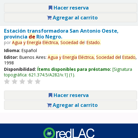
Hacer reserva
Agregar al carrito
Estación transformadora San Antonio Oeste,
provincia
de
Río Negro.
por
Agua
y
Energía
Eléctrica,
Sociedad
de
l
Estado
.
Idioma:
Español
Editor:
Buenos Aires:
Agua
y
Energía
Eléctrica,
Sociedad
de
l
Estado
,
1998
Disponibilidad:
Ítems disponibles para préstamo:
Signatura
topográfica:
621.374.5/A282/v.1
(1).
Hacer reserva
Agregar al carrito