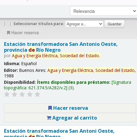
|
|
Seleccionar títulos para:
Hacer reserva
Estación transformadora San Antonio Oeste,
provincia
de
Río Negro
por
Agua
y
Energía
Eléctrica,
Sociedad
de
l
Estado
.
Idioma:
Español
Editor:
Buenos Aires:
Agua
y
Energía
Eléctrica,
Sociedad
de
l
Estado
,
1988
Disponibilidad:
Ítems disponibles para préstamo:
Signatura
topográfica:
621.374.5/A282/v.2
(3).
Hacer reserva
Agregar al carrito
Estación transformadora San Antoni Oeste,
provincia
de
Río Negro