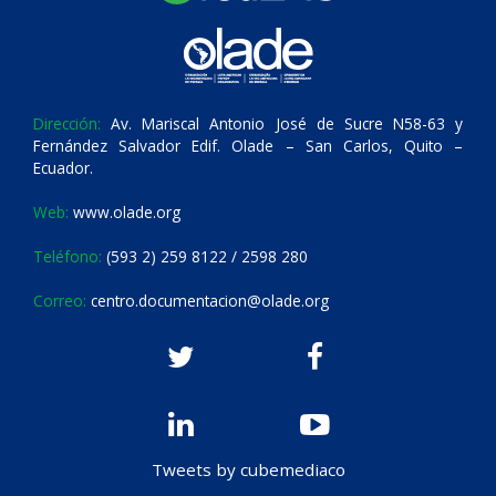
Dirección:
Av. Mariscal Antonio José de Sucre N58-63 y
Fernández Salvador Edif. Olade – San Carlos, Quito –
Ecuador.
Web:
www.olade.org
Teléfono:
(593 2) 259 8122 / 2598 280
Correo:
centro.documentacion@olade.org
Tweets by cubemediaco