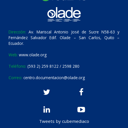
Dirección:
Av. Mariscal Antonio José de Sucre N58-63 y
Fernández Salvador Edif. Olade – San Carlos, Quito –
Ecuador.
Web:
www.olade.org
Teléfono:
(593 2) 259 8122 / 2598 280
Correo:
centro.documentacion@olade.org
Tweets by cubemediaco