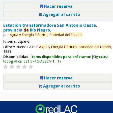
Hacer reserva
Agregar al carrito
Estación transformadora San Antonio Oeste,
provincia
de
Río Negro.
por
Agua
y
Energía
Eléctrica,
Sociedad
de
l
Estado
.
Idioma:
Español
Editor:
Buenos Aires:
Agua
y
Energía
Eléctrica,
Sociedad
de
l
Estado
,
1998
Disponibilidad:
Ítems disponibles para préstamo:
Signatura
topográfica:
621.374.5/A282/v.1
(1).
Hacer reserva
Agregar al carrito