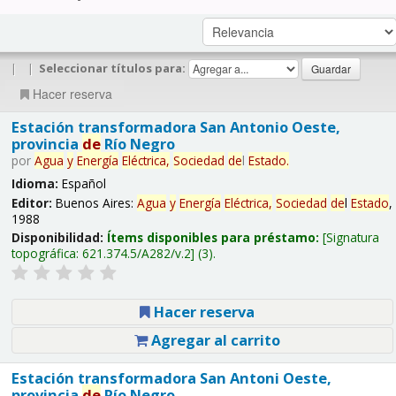
|
|
Seleccionar títulos para:
Hacer reserva
Estación transformadora San Antonio Oeste,
provincia
de
Río Negro
por
Agua
y
Energía
Eléctrica,
Sociedad
de
l
Estado
.
Idioma:
Español
Editor:
Buenos Aires:
Agua
y
Energía
Eléctrica,
Sociedad
de
l
Estado
,
1988
Disponibilidad:
Ítems disponibles para préstamo:
Signatura
topográfica:
621.374.5/A282/v.2
(3).
Hacer reserva
Agregar al carrito
Estación transformadora San Antoni Oeste,
provincia
de
Río Negro