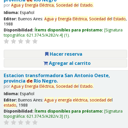
por
Agua
y
Energía
Eléctrica,
Sociedad
de
l
Estado
.
Idioma:
Español
Editor:
Buenos Aires:
Agua
y
Energía
Eléctrica,
Sociedad
de
l
Estado
,
1988
Disponibilidad:
Ítems disponibles para préstamo:
Signatura
topográfica:
621.374.5/A282/v.4
(1).
Hacer reserva
Agregar al carrito
Estacion transformadora San Antonio Oeste,
provincia
de
Río Negro.
por
Agua
y
Energía
Eléctrica,
Sociedad
de
l
Estado
.
Idioma:
Español
Editor:
Buenos Aires:
Agua
y
energía
eléctrica,
sociedad
de
l
estado
, 1988
Disponibilidad:
Ítems disponibles para préstamo:
Signatura
topográfica:
621.374.5/A282/v.3
(1).