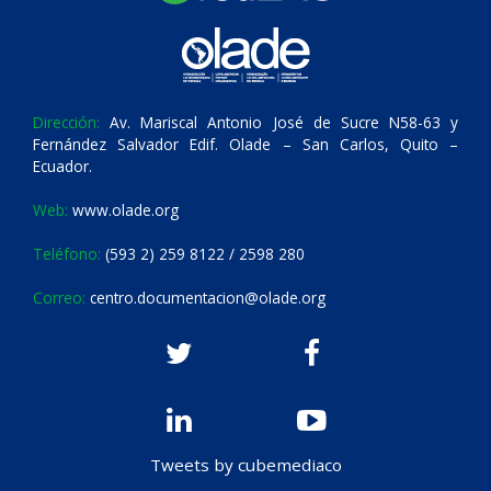
Dirección:
Av. Mariscal Antonio José de Sucre N58-63 y
Fernández Salvador Edif. Olade – San Carlos, Quito –
Ecuador.
Web:
www.olade.org
Teléfono:
(593 2) 259 8122 / 2598 280
Correo:
centro.documentacion@olade.org
Tweets by cubemediaco