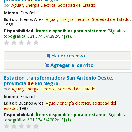
por
Agua
y
Energía
Eléctrica,
Sociedad
de
l
Estado
.
Idioma:
Español
Editor:
Buenos Aires:
Agua
y
Energía
Eléctrica,
Sociedad
de
l
Estado
,
1988
Disponibilidad:
Ítems disponibles para préstamo:
Signatura
topográfica:
621.374.5/A282/v.4
(1).
Hacer reserva
Agregar al carrito
Estacion transformadora San Antonio Oeste,
provincia
de
Río Negro.
por
Agua
y
Energía
Eléctrica,
Sociedad
de
l
Estado
.
Idioma:
Español
Editor:
Buenos Aires:
Agua
y
energía
eléctrica,
sociedad
de
l
estado
, 1988
Disponibilidad:
Ítems disponibles para préstamo:
Signatura
topográfica:
621.374.5/A282/v.3
(1).