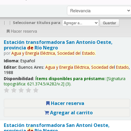
|
|
Seleccionar títulos para:
Hacer reserva
Estación transformadora San Antonio Oeste,
provincia
de
Río Negro
por
Agua
y
Energía
Eléctrica,
Sociedad
de
l
Estado
.
Idioma:
Español
Editor:
Buenos Aires:
Agua
y
Energía
Eléctrica,
Sociedad
de
l
Estado
,
1988
Disponibilidad:
Ítems disponibles para préstamo:
Signatura
topográfica:
621.374.5/A282/v.2
(3).
Hacer reserva
Agregar al carrito
Estación transformadora San Antoni Oeste,
provincia
de
Río Negro