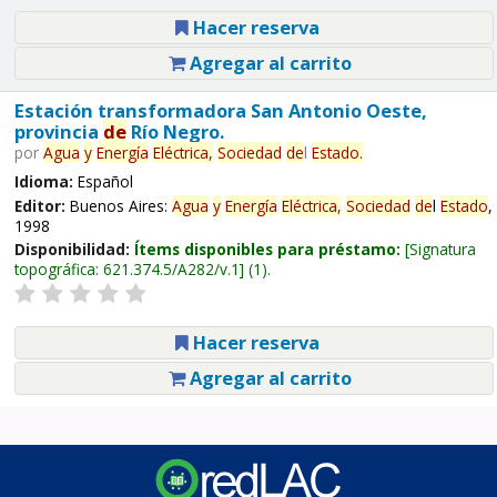
Hacer reserva
Agregar al carrito
Estación transformadora San Antonio Oeste,
provincia
de
Río Negro.
por
Agua
y
Energía
Eléctrica,
Sociedad
de
l
Estado
.
Idioma:
Español
Editor:
Buenos Aires:
Agua
y
Energía
Eléctrica,
Sociedad
de
l
Estado
,
1998
Disponibilidad:
Ítems disponibles para préstamo:
Signatura
topográfica:
621.374.5/A282/v.1
(1).
Hacer reserva
Agregar al carrito