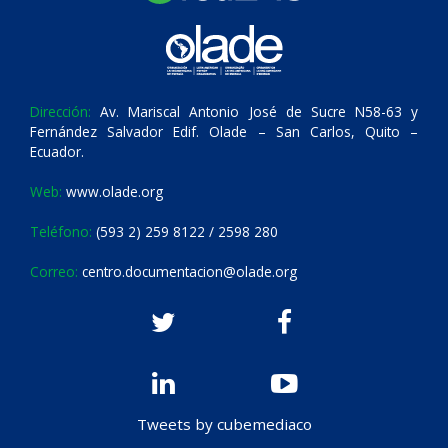
Dirección:
Av. Mariscal Antonio José de Sucre N58-63 y
Fernández Salvador Edif. Olade – San Carlos, Quito –
Ecuador.
Web:
www.olade.org
Teléfono:
(593 2) 259 8122 / 2598 280
Correo:
centro.documentacion@olade.org
Tweets by cubemediaco