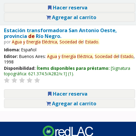
Hacer reserva
Agregar al carrito
Estación transformadora San Antonio Oeste,
provincia
de
Río Negro.
por
Agua
y
Energía
Eléctrica,
Sociedad
de
l
Estado
.
Idioma:
Español
Editor:
Buenos Aires:
Agua
y
Energía
Eléctrica,
Sociedad
de
l
Estado
,
1998
Disponibilidad:
Ítems disponibles para préstamo:
Signatura
topográfica:
621.374.5/A282/v.1
(1).
Hacer reserva
Agregar al carrito