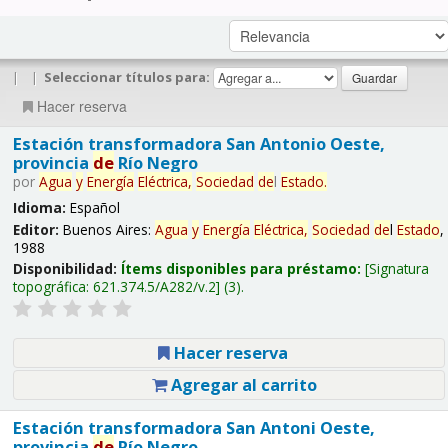
|
|
Seleccionar títulos para:
Hacer reserva
Estación transformadora San Antonio Oeste,
provincia
de
Río Negro
por
Agua
y
Energía
Eléctrica,
Sociedad
de
l
Estado
.
Idioma:
Español
Editor:
Buenos Aires:
Agua
y
Energía
Eléctrica,
Sociedad
de
l
Estado
,
1988
Disponibilidad:
Ítems disponibles para préstamo:
Signatura
topográfica:
621.374.5/A282/v.2
(3).
Hacer reserva
Agregar al carrito
Estación transformadora San Antoni Oeste,
provincia
de
Río Negro