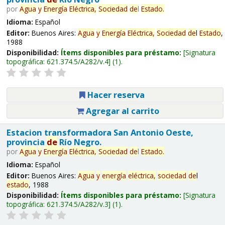
por
Agua
y
Energía
Eléctrica,
Sociedad
de
l
Estado
.
Idioma:
Español
Editor:
Buenos Aires:
Agua
y
Energía
Eléctrica,
Sociedad
de
l
Estado
,
1988
Disponibilidad:
Ítems disponibles para préstamo:
Signatura
topográfica:
621.374.5/A282/v.4
(1).
Hacer reserva
Agregar al carrito
Estacion transformadora San Antonio Oeste,
provincia
de
Río Negro.
por
Agua
y
Energía
Eléctrica,
Sociedad
de
l
Estado
.
Idioma:
Español
Editor:
Buenos Aires:
Agua
y
energía
eléctrica,
sociedad
de
l
estado
, 1988
Disponibilidad:
Ítems disponibles para préstamo:
Signatura
topográfica:
621.374.5/A282/v.3
(1).