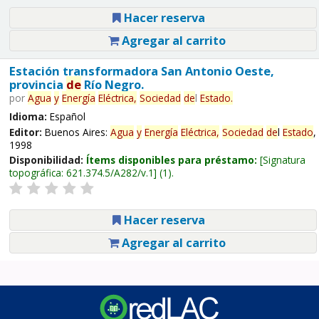
Hacer reserva
Agregar al carrito
Estación transformadora San Antonio Oeste,
provincia
de
Río Negro.
por
Agua
y
Energía
Eléctrica,
Sociedad
de
l
Estado
.
Idioma:
Español
Editor:
Buenos Aires:
Agua
y
Energía
Eléctrica,
Sociedad
de
l
Estado
,
1998
Disponibilidad:
Ítems disponibles para préstamo:
Signatura
topográfica:
621.374.5/A282/v.1
(1).
Hacer reserva
Agregar al carrito