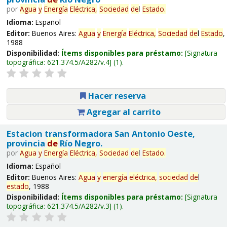
por
Agua
y
Energía
Eléctrica,
Sociedad
de
l
Estado
.
Idioma:
Español
Editor:
Buenos Aires:
Agua
y
Energía
Eléctrica,
Sociedad
de
l
Estado
,
1988
Disponibilidad:
Ítems disponibles para préstamo:
Signatura
topográfica:
621.374.5/A282/v.4
(1).
Hacer reserva
Agregar al carrito
Estacion transformadora San Antonio Oeste,
provincia
de
Río Negro.
por
Agua
y
Energía
Eléctrica,
Sociedad
de
l
Estado
.
Idioma:
Español
Editor:
Buenos Aires:
Agua
y
energía
eléctrica,
sociedad
de
l
estado
, 1988
Disponibilidad:
Ítems disponibles para préstamo:
Signatura
topográfica:
621.374.5/A282/v.3
(1).