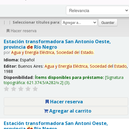
|
|
Seleccionar títulos para:
Hacer reserva
Estación transformadora San Antonio Oeste,
provincia
de
Río Negro
por
Agua
y
Energía
Eléctrica,
Sociedad
de
l
Estado
.
Idioma:
Español
Editor:
Buenos Aires:
Agua
y
Energía
Eléctrica,
Sociedad
de
l
Estado
,
1988
Disponibilidad:
Ítems disponibles para préstamo:
Signatura
topográfica:
621.374.5/A282/v.2
(3).
Hacer reserva
Agregar al carrito
Estación transformadora San Antoni Oeste,
provincia
de
Río Negro