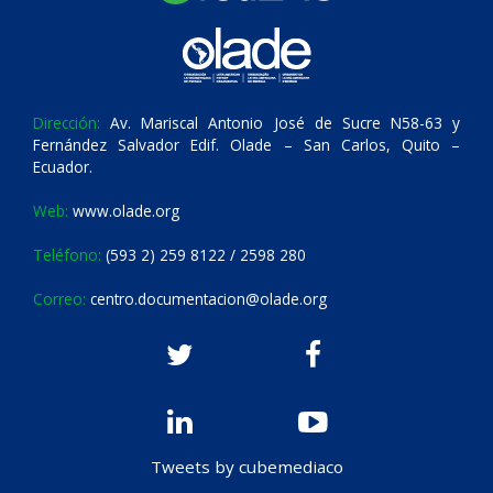
Dirección:
Av. Mariscal Antonio José de Sucre N58-63 y
Fernández Salvador Edif. Olade – San Carlos, Quito –
Ecuador.
Web:
www.olade.org
Teléfono:
(593 2) 259 8122 / 2598 280
Correo:
centro.documentacion@olade.org
Tweets by cubemediaco