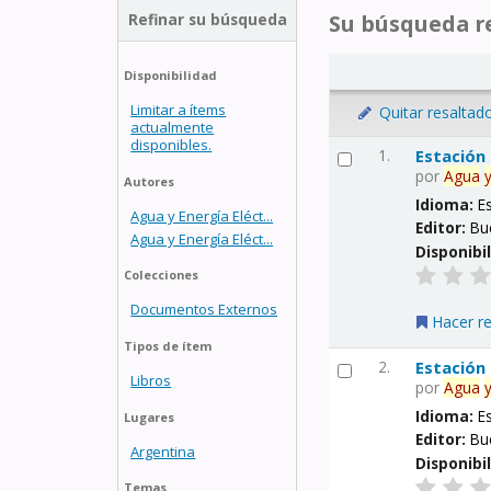
Refinar su búsqueda
Su búsqueda re
Disponibilidad
Limitar a ítems
Quitar resaltad
actualmente
disponibles.
1.
Estación
por
Agua
Autores
Idioma:
E
Agua y Energía Eléct...
Editor:
Bu
Agua y Energía Eléct...
Disponibi
Colecciones
Documentos Externos
Hacer r
Tipos de ítem
2.
Estación
Libros
por
Agua
Idioma:
E
Lugares
Editor:
Bu
Argentina
Disponibi
Temas