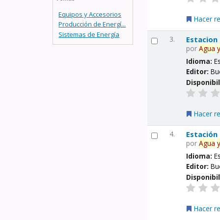
Equipos y Accesorios
Hacer r
Producción de Energí...
Sistemas de Energía
3.
Estacion
por
Agua
Idioma:
E
Editor:
Bu
Disponibi
Hacer r
4.
Estación
por
Agua
Idioma:
E
Editor:
Bu
Disponibi
Hacer r