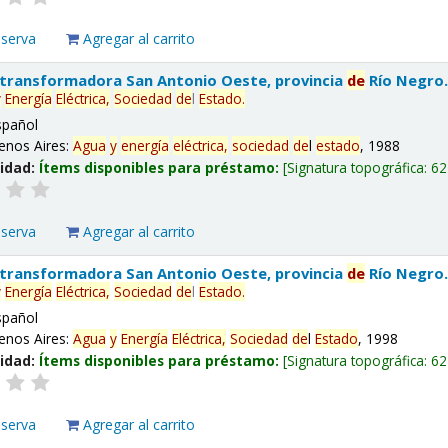
eserva
Agregar al carrito
 transformadora San Antonio Oeste, provincia
de
Río Negro
y
Energía
Eléctrica,
Sociedad
de
l
Estado
.
spañol
enos Aires:
Agua
y
energía
eléctrica,
sociedad
de
l
estado
, 1988
lidad:
Ítems disponibles para préstamo:
Signatura topográfica:
62
eserva
Agregar al carrito
 transformadora San Antonio Oeste, provincia
de
Río Negro
y
Energía
Eléctrica,
Sociedad
de
l
Estado
.
spañol
enos Aires:
Agua
y
Energía
Eléctrica,
Sociedad
de
l
Estado
, 1998
lidad:
Ítems disponibles para préstamo:
Signatura topográfica:
62
eserva
Agregar al carrito