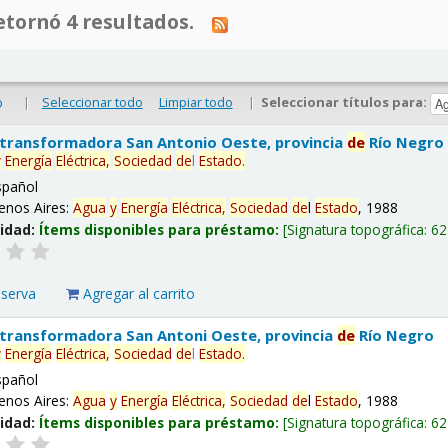
tornó 4 resultados.
|
Seleccionar todo
Limpiar todo
|
Seleccionar títulos para:
o
 transformadora San Antonio Oeste, provincia
de
Río Negro
y
Energía
Eléctrica,
Sociedad
de
l
Estado
.
spañol
enos Aires:
Agua
y
Energía
Eléctrica,
Sociedad
de
l
Estado
, 1988
lidad:
Ítems disponibles para préstamo:
Signatura topográfica:
62
eserva
Agregar al carrito
 transformadora San Antoni Oeste, provincia
de
Río Negro
y
Energía
Eléctrica,
Sociedad
de
l
Estado
.
spañol
enos Aires:
Agua
y
Energía
Eléctrica,
Sociedad
de
l
Estado
, 1988
lidad:
Ítems disponibles para préstamo:
Signatura topográfica:
62