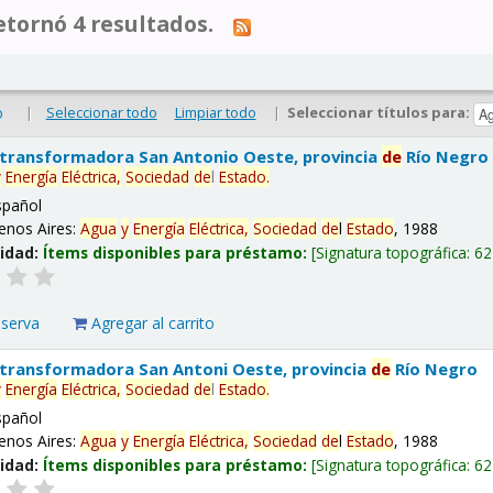
tornó 4 resultados.
|
Seleccionar todo
Limpiar todo
|
Seleccionar títulos para:
o
 transformadora San Antonio Oeste, provincia
de
Río Negro
y
Energía
Eléctrica,
Sociedad
de
l
Estado
.
spañol
enos Aires:
Agua
y
Energía
Eléctrica,
Sociedad
de
l
Estado
, 1988
lidad:
Ítems disponibles para préstamo:
Signatura topográfica:
62
eserva
Agregar al carrito
 transformadora San Antoni Oeste, provincia
de
Río Negro
y
Energía
Eléctrica,
Sociedad
de
l
Estado
.
spañol
enos Aires:
Agua
y
Energía
Eléctrica,
Sociedad
de
l
Estado
, 1988
lidad:
Ítems disponibles para préstamo:
Signatura topográfica:
62