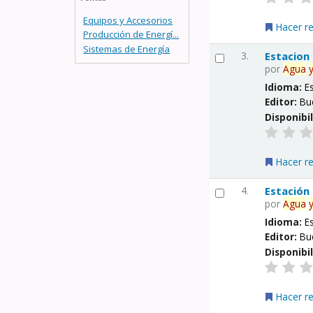
Equipos y Accesorios
Hacer r
Producción de Energí...
Sistemas de Energía
3.
Estacion
por
Agua
Idioma:
E
Editor:
Bu
Disponibi
Hacer r
4.
Estación
por
Agua
Idioma:
E
Editor:
Bu
Disponibi
Hacer r