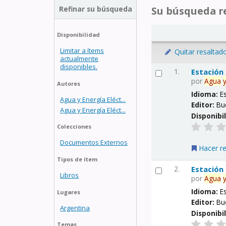
Refinar su búsqueda
Su búsqueda re
Disponibilidad
Limitar a ítems
Quitar resaltad
actualmente
disponibles.
1.
Estación
por
Agua
Autores
Idioma:
E
Agua y Energía Eléct...
Editor:
Bu
Agua y Energía Eléct...
Disponibi
Colecciones
Documentos Externos
Hacer r
Tipos de ítem
2.
Estación
Libros
por
Agua
Idioma:
E
Lugares
Editor:
Bu
Argentina
Disponibi
Temas