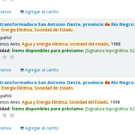
eserva
Agregar al carrito
 transformadora San Antonio Oeste, provincia
de
Río Negro
y
Energía
Eléctrica,
Sociedad
de
l
Estado
.
spañol
enos Aires:
Agua
y
energía
eléctrica,
sociedad
de
l
estado
, 1988
lidad:
Ítems disponibles para préstamo:
Signatura topográfica:
62
eserva
Agregar al carrito
 transformadora San Antonio Oeste, provincia
de
Río Negro
y
Energía
Eléctrica,
Sociedad
de
l
Estado
.
spañol
enos Aires:
Agua
y
Energía
Eléctrica,
Sociedad
de
l
Estado
, 1998
lidad:
Ítems disponibles para préstamo:
Signatura topográfica:
62
eserva
Agregar al carrito