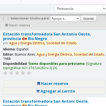
|
|
Seleccionar títulos para:
Hacer reserva
Estación transformadora San Antonio Oeste,
provincia
de
Río Negro
por
Agua
y
Energía
Eléctrica,
Sociedad
de
l
Estado
.
Idioma:
Español
Editor:
Buenos Aires:
Agua
y
Energía
Eléctrica,
Sociedad
de
l
Estado
,
1988
Disponibilidad:
Ítems disponibles para préstamo:
Signatura
topográfica:
621.374.5/A282/v.2
(3).
Hacer reserva
Agregar al carrito
Estación transformadora San Antoni Oeste,
provincia
de
Río Negro