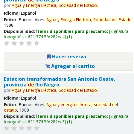
por
Agua
y
Energía
Eléctrica,
Sociedad
de
l
Estado
.
Idioma:
Español
Editor:
Buenos Aires:
Agua
y
Energía
Eléctrica,
Sociedad
de
l
Estado
,
1988
Disponibilidad:
Ítems disponibles para préstamo:
Signatura
topográfica:
621.374.5/A282/v.4
(1).
Hacer reserva
Agregar al carrito
Estacion transformadora San Antonio Oeste,
provincia
de
Río Negro.
por
Agua
y
Energía
Eléctrica,
Sociedad
de
l
Estado
.
Idioma:
Español
Editor:
Buenos Aires:
Agua
y
energía
eléctrica,
sociedad
de
l
estado
, 1988
Disponibilidad:
Ítems disponibles para préstamo:
Signatura
topográfica:
621.374.5/A282/v.3
(1).