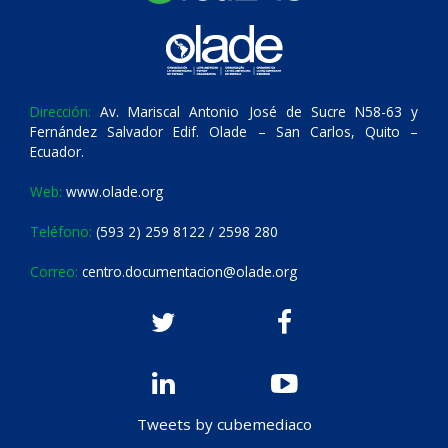
Dirección:
Av. Mariscal Antonio José de Sucre N58-63 y
Fernández Salvador Edif. Olade – San Carlos, Quito –
Ecuador.
Web:
www.olade.org
Teléfono:
(593 2) 259 8122 / 2598 280
Correo:
centro.documentacion@olade.org
Tweets by cubemediaco