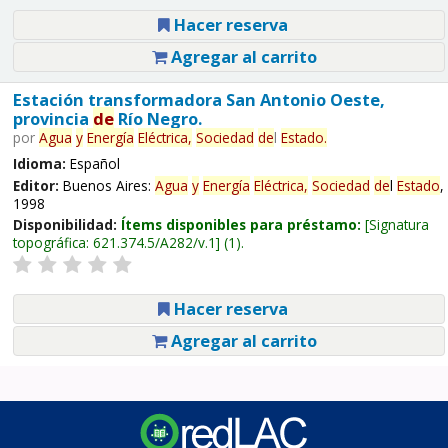
Hacer reserva
Agregar al carrito
Estación transformadora San Antonio Oeste,
provincia
de
Río Negro.
por
Agua
y
Energía
Eléctrica,
Sociedad
de
l
Estado
.
Idioma:
Español
Editor:
Buenos Aires:
Agua
y
Energía
Eléctrica,
Sociedad
de
l
Estado
,
1998
Disponibilidad:
Ítems disponibles para préstamo:
Signatura
topográfica:
621.374.5/A282/v.1
(1).
Hacer reserva
Agregar al carrito