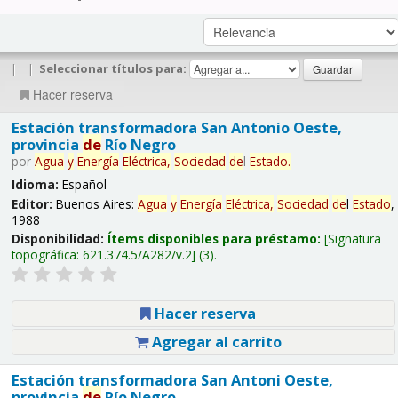
|
|
Seleccionar títulos para:
Hacer reserva
Estación transformadora San Antonio Oeste,
provincia
de
Río Negro
por
Agua
y
Energía
Eléctrica,
Sociedad
de
l
Estado
.
Idioma:
Español
Editor:
Buenos Aires:
Agua
y
Energía
Eléctrica,
Sociedad
de
l
Estado
,
1988
Disponibilidad:
Ítems disponibles para préstamo:
Signatura
topográfica:
621.374.5/A282/v.2
(3).
Hacer reserva
Agregar al carrito
Estación transformadora San Antoni Oeste,
provincia
de
Río Negro