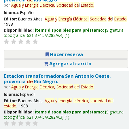
por
Agua
y
Energía
Eléctrica,
Sociedad
de
l
Estado
.
Idioma:
Español
Editor:
Buenos Aires:
Agua
y
Energía
Eléctrica,
Sociedad
de
l
Estado
,
1988
Disponibilidad:
Ítems disponibles para préstamo:
Signatura
topográfica:
621.374.5/A282/v.4
(1).
Hacer reserva
Agregar al carrito
Estacion transformadora San Antonio Oeste,
provincia
de
Río Negro.
por
Agua
y
Energía
Eléctrica,
Sociedad
de
l
Estado
.
Idioma:
Español
Editor:
Buenos Aires:
Agua
y
energía
eléctrica,
sociedad
de
l
estado
, 1988
Disponibilidad:
Ítems disponibles para préstamo:
Signatura
topográfica:
621.374.5/A282/v.3
(1).