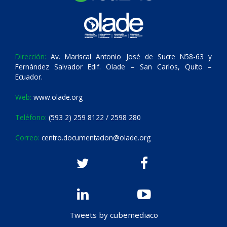
Dirección:
Av. Mariscal Antonio José de Sucre N58-63 y
Fernández Salvador Edif. Olade – San Carlos, Quito –
Ecuador.
Web:
www.olade.org
Teléfono:
(593 2) 259 8122 / 2598 280
Correo:
centro.documentacion@olade.org
Tweets by cubemediaco