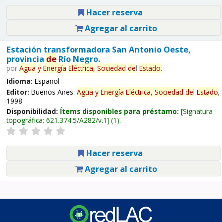
Hacer reserva
Agregar al carrito
Estación transformadora San Antonio Oeste,
provincia
de
Río Negro.
por
Agua
y
Energía
Eléctrica,
Sociedad
de
l
Estado
.
Idioma:
Español
Editor:
Buenos Aires:
Agua
y
Energía
Eléctrica,
Sociedad
de
l
Estado
,
1998
Disponibilidad:
Ítems disponibles para préstamo:
Signatura
topográfica:
621.374.5/A282/v.1
(1).
Hacer reserva
Agregar al carrito