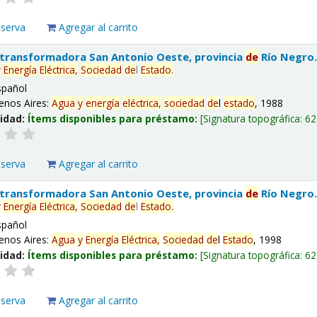
eserva
Agregar al carrito
 transformadora San Antonio Oeste, provincia
de
Río Negro
y
Energía
Eléctrica,
Sociedad
de
l
Estado
.
spañol
enos Aires:
Agua
y
energía
eléctrica,
sociedad
de
l
estado
, 1988
lidad:
Ítems disponibles para préstamo:
Signatura topográfica:
62
eserva
Agregar al carrito
 transformadora San Antonio Oeste, provincia
de
Río Negro
y
Energía
Eléctrica,
Sociedad
de
l
Estado
.
spañol
enos Aires:
Agua
y
Energía
Eléctrica,
Sociedad
de
l
Estado
, 1998
lidad:
Ítems disponibles para préstamo:
Signatura topográfica:
62
eserva
Agregar al carrito