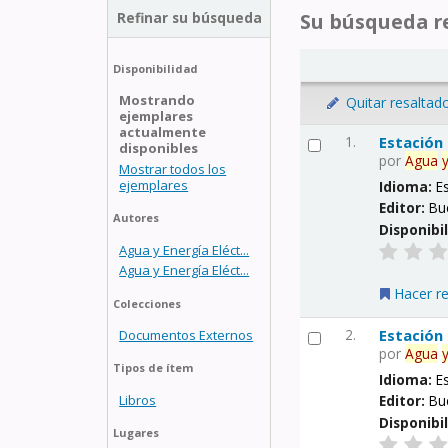
Refinar su búsqueda
Su búsqueda re
Disponibilidad
Mostrando
Quitar resaltad
ejemplares
actualmente
1.
Estación
disponibles
por
Agua
Mostrar todos los
ejemplares
Idioma:
E
Editor:
Bu
Autores
Disponibi
Agua y Energía Eléct...
Agua y Energía Eléct...
Hacer r
Colecciones
2.
Estación
Documentos Externos
por
Agua
Tipos de ítem
Idioma:
E
Libros
Editor:
Bu
Disponibi
Lugares