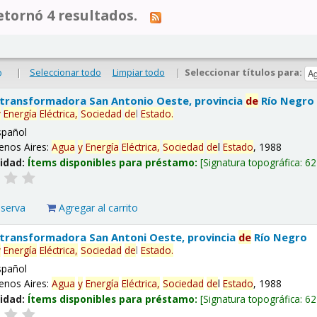
tornó 4 resultados.
|
Seleccionar todo
Limpiar todo
|
Seleccionar títulos para:
o
 transformadora San Antonio Oeste, provincia
de
Río Negro
y
Energía
Eléctrica,
Sociedad
de
l
Estado
.
spañol
enos Aires:
Agua
y
Energía
Eléctrica,
Sociedad
de
l
Estado
, 1988
lidad:
Ítems disponibles para préstamo:
Signatura topográfica:
62
eserva
Agregar al carrito
 transformadora San Antoni Oeste, provincia
de
Río Negro
y
Energía
Eléctrica,
Sociedad
de
l
Estado
.
spañol
enos Aires:
Agua
y
Energía
Eléctrica,
Sociedad
de
l
Estado
, 1988
lidad:
Ítems disponibles para préstamo:
Signatura topográfica:
62