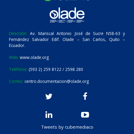
Dirección:
Av. Mariscal Antonio José de Sucre N58-63 y
Fernández Salvador Edif. Olade – San Carlos, Quito –
Ecuador.
Web:
www.olade.org
Teléfono:
(593 2) 259 8122 / 2598 280
Correo:
centro.documentacion@olade.org
Tweets by cubemediaco