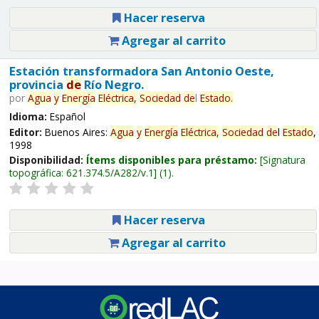
Hacer reserva
Agregar al carrito
Estación transformadora San Antonio Oeste,
provincia
de
Río Negro.
por
Agua
y
Energía
Eléctrica,
Sociedad
de
l
Estado
.
Idioma:
Español
Editor:
Buenos Aires:
Agua
y
Energía
Eléctrica,
Sociedad
de
l
Estado
,
1998
Disponibilidad:
Ítems disponibles para préstamo:
Signatura
topográfica:
621.374.5/A282/v.1
(1).
Hacer reserva
Agregar al carrito