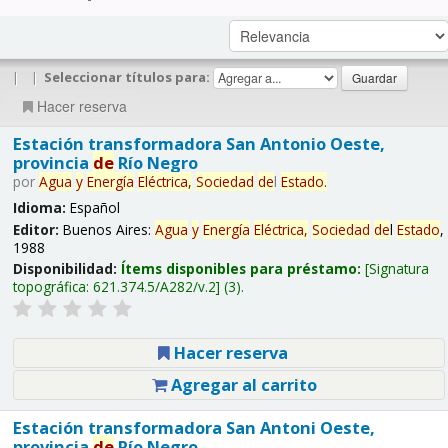
|
|
Seleccionar títulos para:
Hacer reserva
Estación transformadora San Antonio Oeste,
provincia
de
Río Negro
por
Agua
y
Energía
Eléctrica,
Sociedad
de
l
Estado
.
Idioma:
Español
Editor:
Buenos Aires:
Agua
y
Energía
Eléctrica,
Sociedad
de
l
Estado
,
1988
Disponibilidad:
Ítems disponibles para préstamo:
Signatura
topográfica:
621.374.5/A282/v.2
(3).
Hacer reserva
Agregar al carrito
Estación transformadora San Antoni Oeste,
provincia
de
Río Negro