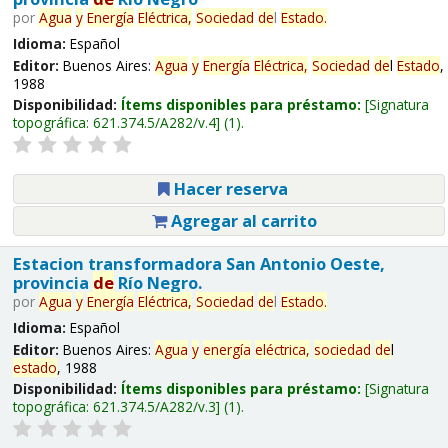
por
Agua
y
Energía
Eléctrica,
Sociedad
de
l
Estado
.
Idioma:
Español
Editor:
Buenos Aires:
Agua
y
Energía
Eléctrica,
Sociedad
de
l
Estado
,
1988
Disponibilidad:
Ítems disponibles para préstamo:
Signatura
topográfica:
621.374.5/A282/v.4
(1).
Hacer reserva
Agregar al carrito
Estacion transformadora San Antonio Oeste,
provincia
de
Río Negro.
por
Agua
y
Energía
Eléctrica,
Sociedad
de
l
Estado
.
Idioma:
Español
Editor:
Buenos Aires:
Agua
y
energía
eléctrica,
sociedad
de
l
estado
, 1988
Disponibilidad:
Ítems disponibles para préstamo:
Signatura
topográfica:
621.374.5/A282/v.3
(1).