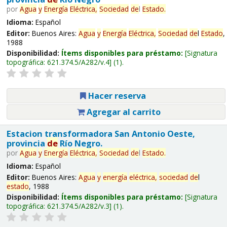
por
Agua
y
Energía
Eléctrica,
Sociedad
de
l
Estado
.
Idioma:
Español
Editor:
Buenos Aires:
Agua
y
Energía
Eléctrica,
Sociedad
de
l
Estado
,
1988
Disponibilidad:
Ítems disponibles para préstamo:
Signatura
topográfica:
621.374.5/A282/v.4
(1).
Hacer reserva
Agregar al carrito
Estacion transformadora San Antonio Oeste,
provincia
de
Río Negro.
por
Agua
y
Energía
Eléctrica,
Sociedad
de
l
Estado
.
Idioma:
Español
Editor:
Buenos Aires:
Agua
y
energía
eléctrica,
sociedad
de
l
estado
, 1988
Disponibilidad:
Ítems disponibles para préstamo:
Signatura
topográfica:
621.374.5/A282/v.3
(1).