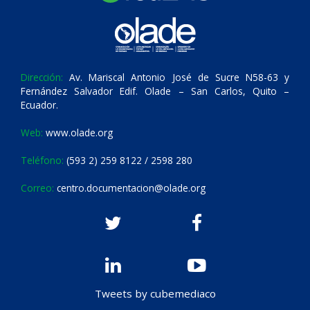
Dirección:
Av. Mariscal Antonio José de Sucre N58-63 y
Fernández Salvador Edif. Olade – San Carlos, Quito –
Ecuador.
Web:
www.olade.org
Teléfono:
(593 2) 259 8122 / 2598 280
Correo:
centro.documentacion@olade.org
Tweets by cubemediaco