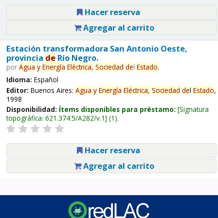
Hacer reserva
Agregar al carrito
Estación transformadora San Antonio Oeste,
provincia
de
Río Negro.
por
Agua
y
Energía
Eléctrica,
Sociedad
de
l
Estado
.
Idioma:
Español
Editor:
Buenos Aires:
Agua
y
Energía
Eléctrica,
Sociedad
de
l
Estado
,
1998
Disponibilidad:
Ítems disponibles para préstamo:
Signatura
topográfica:
621.374.5/A282/v.1
(1).
Hacer reserva
Agregar al carrito