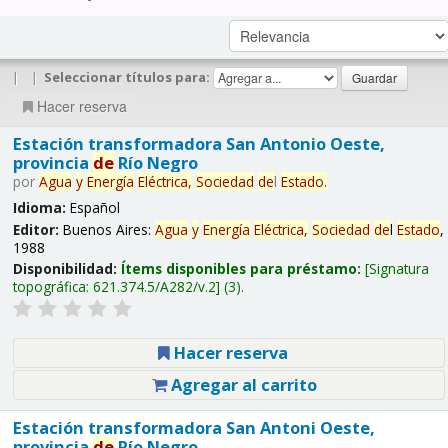
|
|
Seleccionar títulos para:
Hacer reserva
Estación transformadora San Antonio Oeste,
provincia
de
Río Negro
por
Agua
y
Energía
Eléctrica,
Sociedad
de
l
Estado
.
Idioma:
Español
Editor:
Buenos Aires:
Agua
y
Energía
Eléctrica,
Sociedad
de
l
Estado
,
1988
Disponibilidad:
Ítems disponibles para préstamo:
Signatura
topográfica:
621.374.5/A282/v.2
(3).
Hacer reserva
Agregar al carrito
Estación transformadora San Antoni Oeste,
provincia
de
Río Negro