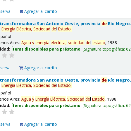
eserva
Agregar al carrito
 transformadora San Antonio Oeste, provincia
de
Río Negro
y
Energía
Eléctrica,
Sociedad
de
l
Estado
.
spañol
enos Aires:
Agua
y
energía
eléctrica,
sociedad
de
l
estado
, 1988
lidad:
Ítems disponibles para préstamo:
Signatura topográfica:
62
eserva
Agregar al carrito
 transformadora San Antonio Oeste, provincia
de
Río Negro
y
Energía
Eléctrica,
Sociedad
de
l
Estado
.
spañol
enos Aires:
Agua
y
Energía
Eléctrica,
Sociedad
de
l
Estado
, 1998
lidad:
Ítems disponibles para préstamo:
Signatura topográfica:
62
eserva
Agregar al carrito