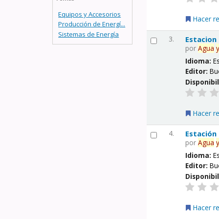
Equipos y Accesorios
Hacer r
Producción de Energí...
Sistemas de Energía
3.
Estacion
por
Agua
Idioma:
E
Editor:
Bu
Disponibi
Hacer r
4.
Estación
por
Agua
Idioma:
E
Editor:
Bu
Disponibi
Hacer r