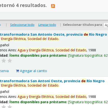
tornó 4 resultados.
|
Seleccionar todo
Limpiar todo
|
Seleccionar títulos para:
o
 transformadora San Antonio Oeste, provincia
de
Río Negro
y
Energía
Eléctrica,
Sociedad
de
l
Estado
.
spañol
enos Aires:
Agua
y
Energía
Eléctrica,
Sociedad
de
l
Estado
, 1988
lidad:
Ítems disponibles para préstamo:
Signatura topográfica:
62
eserva
Agregar al carrito
 transformadora San Antoni Oeste, provincia
de
Río Negro
y
Energía
Eléctrica,
Sociedad
de
l
Estado
.
spañol
enos Aires:
Agua
y
Energía
Eléctrica,
Sociedad
de
l
Estado
, 1988
lidad:
Ítems disponibles para préstamo:
Signatura topográfica:
62