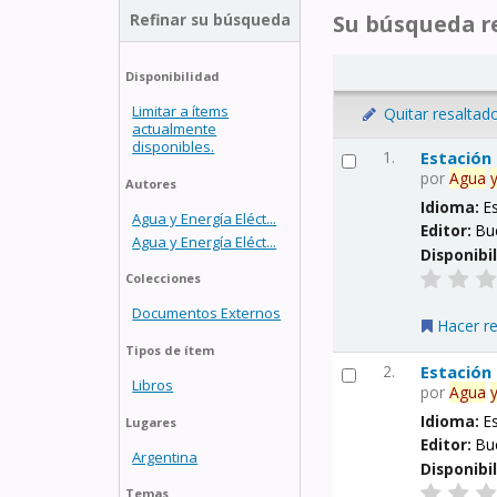
Refinar su búsqueda
Su búsqueda re
Disponibilidad
Limitar a ítems
Quitar resaltad
actualmente
disponibles.
1.
Estación
por
Agua
Autores
Idioma:
E
Agua y Energía Eléct...
Editor:
Bu
Agua y Energía Eléct...
Disponibi
Colecciones
Documentos Externos
Hacer r
Tipos de ítem
2.
Estación
Libros
por
Agua
Idioma:
E
Lugares
Editor:
Bu
Argentina
Disponibi
Temas