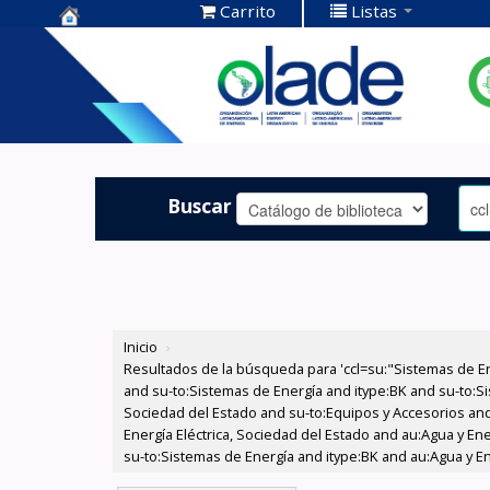
Carrito
Listas
Centro de
Documentación
OLADE -
Buscar
Inicio
›
Resultados de la búsqueda para 'ccl=su:"Sistemas de E
and su-to:Sistemas de Energía and itype:BK and su-to:Si
Sociedad del Estado and su-to:Equipos y Accesorios and
Energía Eléctrica, Sociedad del Estado and au:Agua y En
su-to:Sistemas de Energía and itype:BK and au:Agua y En