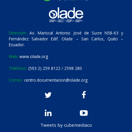
Dirección:
Av. Mariscal Antonio José de Sucre N58-63 y
Fernández Salvador Edif. Olade – San Carlos, Quito –
Ecuador.
Web:
www.olade.org
Teléfono:
(593 2) 259 8122 / 2598 280
Correo:
centro.documentacion@olade.org
Tweets by cubemediaco