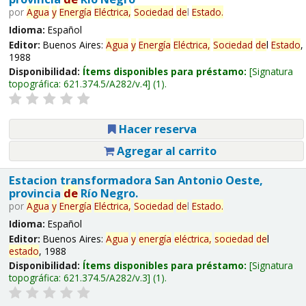
por
Agua
y
Energía
Eléctrica,
Sociedad
de
l
Estado
.
Idioma:
Español
Editor:
Buenos Aires:
Agua
y
Energía
Eléctrica,
Sociedad
de
l
Estado
,
1988
Disponibilidad:
Ítems disponibles para préstamo:
Signatura
topográfica:
621.374.5/A282/v.4
(1).
Hacer reserva
Agregar al carrito
Estacion transformadora San Antonio Oeste,
provincia
de
Río Negro.
por
Agua
y
Energía
Eléctrica,
Sociedad
de
l
Estado
.
Idioma:
Español
Editor:
Buenos Aires:
Agua
y
energía
eléctrica,
sociedad
de
l
estado
, 1988
Disponibilidad:
Ítems disponibles para préstamo:
Signatura
topográfica:
621.374.5/A282/v.3
(1).