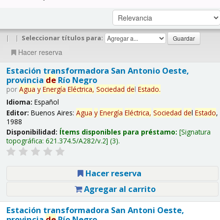
|
|
Seleccionar títulos para:
Hacer reserva
Estación transformadora San Antonio Oeste,
provincia
de
Río Negro
por
Agua
y
Energía
Eléctrica,
Sociedad
de
l
Estado
.
Idioma:
Español
Editor:
Buenos Aires:
Agua
y
Energía
Eléctrica,
Sociedad
de
l
Estado
,
1988
Disponibilidad:
Ítems disponibles para préstamo:
Signatura
topográfica:
621.374.5/A282/v.2
(3).
Hacer reserva
Agregar al carrito
Estación transformadora San Antoni Oeste,
provincia
de
Río Negro