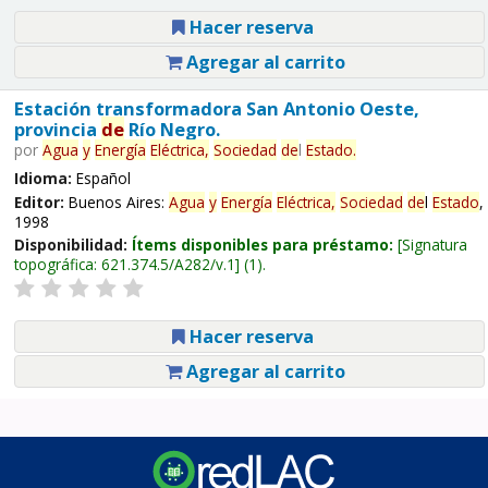
Hacer reserva
Agregar al carrito
Estación transformadora San Antonio Oeste,
provincia
de
Río Negro.
por
Agua
y
Energía
Eléctrica,
Sociedad
de
l
Estado
.
Idioma:
Español
Editor:
Buenos Aires:
Agua
y
Energía
Eléctrica,
Sociedad
de
l
Estado
,
1998
Disponibilidad:
Ítems disponibles para préstamo:
Signatura
topográfica:
621.374.5/A282/v.1
(1).
Hacer reserva
Agregar al carrito