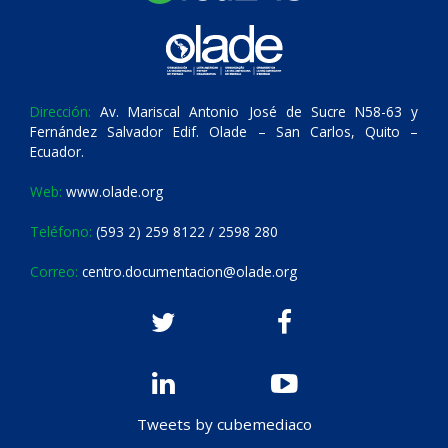
Dirección:
Av. Mariscal Antonio José de Sucre N58-63 y
Fernández Salvador Edif. Olade – San Carlos, Quito –
Ecuador.
Web:
www.olade.org
Teléfono:
(593 2) 259 8122 / 2598 280
Correo:
centro.documentacion@olade.org
Tweets by cubemediaco