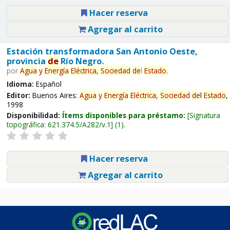
Hacer reserva
Agregar al carrito
Estación transformadora San Antonio Oeste,
provincia
de
Río Negro.
por
Agua
y
Energía
Eléctrica,
Sociedad
de
l
Estado
.
Idioma:
Español
Editor:
Buenos Aires:
Agua
y
Energía
Eléctrica,
Sociedad
de
l
Estado
,
1998
Disponibilidad:
Ítems disponibles para préstamo:
Signatura
topográfica:
621.374.5/A282/v.1
(1).
Hacer reserva
Agregar al carrito