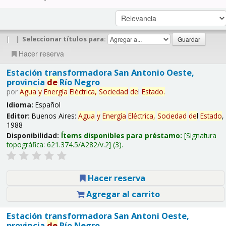
|
|
Seleccionar títulos para:
Hacer reserva
Estación transformadora San Antonio Oeste,
provincia
de
Río Negro
por
Agua
y
Energía
Eléctrica,
Sociedad
de
l
Estado
.
Idioma:
Español
Editor:
Buenos Aires:
Agua
y
Energía
Eléctrica,
Sociedad
de
l
Estado
,
1988
Disponibilidad:
Ítems disponibles para préstamo:
Signatura
topográfica:
621.374.5/A282/v.2
(3).
Hacer reserva
Agregar al carrito
Estación transformadora San Antoni Oeste,
provincia
de
Río Negro