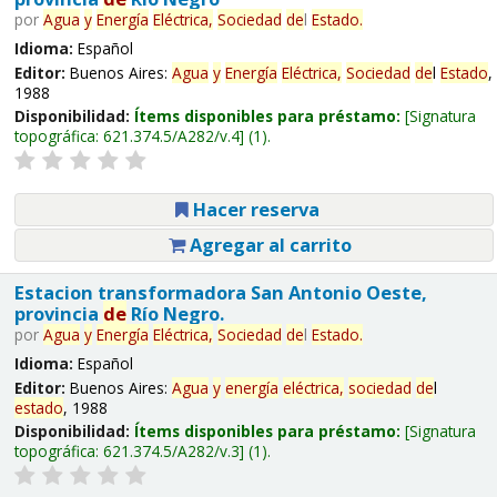
por
Agua
y
Energía
Eléctrica,
Sociedad
de
l
Estado
.
Idioma:
Español
Editor:
Buenos Aires:
Agua
y
Energía
Eléctrica,
Sociedad
de
l
Estado
,
1988
Disponibilidad:
Ítems disponibles para préstamo:
Signatura
topográfica:
621.374.5/A282/v.4
(1).
Hacer reserva
Agregar al carrito
Estacion transformadora San Antonio Oeste,
provincia
de
Río Negro.
por
Agua
y
Energía
Eléctrica,
Sociedad
de
l
Estado
.
Idioma:
Español
Editor:
Buenos Aires:
Agua
y
energía
eléctrica,
sociedad
de
l
estado
, 1988
Disponibilidad:
Ítems disponibles para préstamo:
Signatura
topográfica:
621.374.5/A282/v.3
(1).