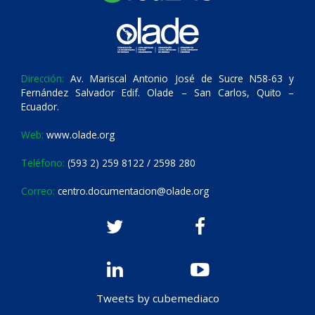
Dirección:
Av. Mariscal Antonio José de Sucre N58-63 y
Fernández Salvador Edif. Olade – San Carlos, Quito –
Ecuador.
Web:
www.olade.org
Teléfono:
(593 2) 259 8122 / 2598 280
Correo:
centro.documentacion@olade.org
Tweets by cubemediaco