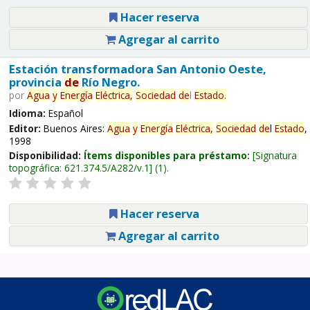
Hacer reserva
Agregar al carrito
Estación transformadora San Antonio Oeste,
provincia
de
Río Negro.
por
Agua
y
Energía
Eléctrica,
Sociedad
de
l
Estado
.
Idioma:
Español
Editor:
Buenos Aires:
Agua
y
Energía
Eléctrica,
Sociedad
de
l
Estado
,
1998
Disponibilidad:
Ítems disponibles para préstamo:
Signatura
topográfica:
621.374.5/A282/v.1
(1).
Hacer reserva
Agregar al carrito