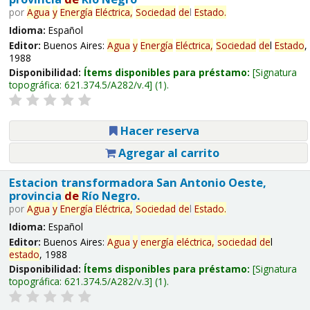
por
Agua
y
Energía
Eléctrica,
Sociedad
de
l
Estado
.
Idioma:
Español
Editor:
Buenos Aires:
Agua
y
Energía
Eléctrica,
Sociedad
de
l
Estado
,
1988
Disponibilidad:
Ítems disponibles para préstamo:
Signatura
topográfica:
621.374.5/A282/v.4
(1).
Hacer reserva
Agregar al carrito
Estacion transformadora San Antonio Oeste,
provincia
de
Río Negro.
por
Agua
y
Energía
Eléctrica,
Sociedad
de
l
Estado
.
Idioma:
Español
Editor:
Buenos Aires:
Agua
y
energía
eléctrica,
sociedad
de
l
estado
, 1988
Disponibilidad:
Ítems disponibles para préstamo:
Signatura
topográfica:
621.374.5/A282/v.3
(1).