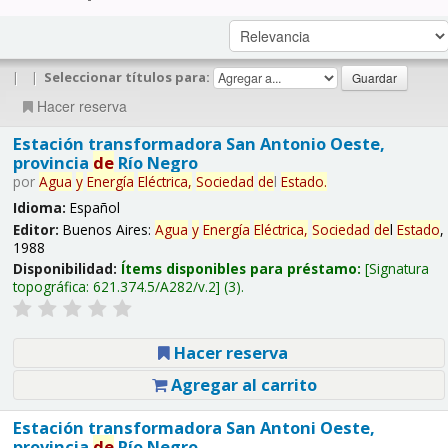
|
|
Seleccionar títulos para:
Hacer reserva
Estación transformadora San Antonio Oeste,
provincia
de
Río Negro
por
Agua
y
Energía
Eléctrica,
Sociedad
de
l
Estado
.
Idioma:
Español
Editor:
Buenos Aires:
Agua
y
Energía
Eléctrica,
Sociedad
de
l
Estado
,
1988
Disponibilidad:
Ítems disponibles para préstamo:
Signatura
topográfica:
621.374.5/A282/v.2
(3).
Hacer reserva
Agregar al carrito
Estación transformadora San Antoni Oeste,
provincia
de
Río Negro