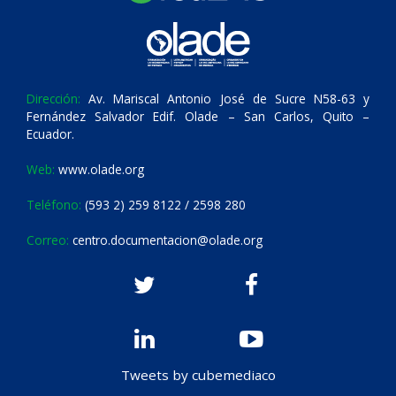
Dirección:
Av. Mariscal Antonio José de Sucre N58-63 y
Fernández Salvador Edif. Olade – San Carlos, Quito –
Ecuador.
Web:
www.olade.org
Teléfono:
(593 2) 259 8122 / 2598 280
Correo:
centro.documentacion@olade.org
Tweets by cubemediaco