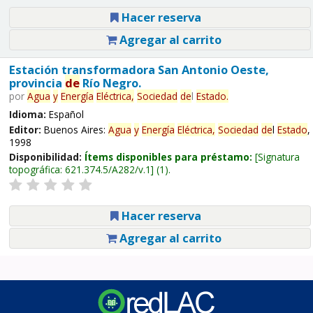
Hacer reserva
Agregar al carrito
Estación transformadora San Antonio Oeste,
provincia
de
Río Negro.
por
Agua
y
Energía
Eléctrica,
Sociedad
de
l
Estado
.
Idioma:
Español
Editor:
Buenos Aires:
Agua
y
Energía
Eléctrica,
Sociedad
de
l
Estado
,
1998
Disponibilidad:
Ítems disponibles para préstamo:
Signatura
topográfica:
621.374.5/A282/v.1
(1).
Hacer reserva
Agregar al carrito