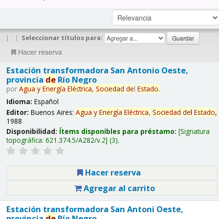
|
|
Seleccionar títulos para:
Hacer reserva
Estación transformadora San Antonio Oeste,
provincia
de
Río Negro
por
Agua
y
Energía
Eléctrica,
Sociedad
de
l
Estado
.
Idioma:
Español
Editor:
Buenos Aires:
Agua
y
Energía
Eléctrica,
Sociedad
de
l
Estado
,
1988
Disponibilidad:
Ítems disponibles para préstamo:
Signatura
topográfica:
621.374.5/A282/v.2
(3).
Hacer reserva
Agregar al carrito
Estación transformadora San Antoni Oeste,
provincia
de
Río Negro