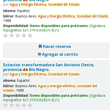
por
Agua
y
Energía
Eléctrica,
Sociedad
de
l
Estado
.
Idioma:
Español
Editor:
Buenos Aires:
Agua
y
Energía
Eléctrica,
Sociedad
de
l
Estado
,
1988
Disponibilidad:
Ítems disponibles para préstamo:
Signatura
topográfica:
621.374.5/A282/v.4
(1).
Hacer reserva
Agregar al carrito
Estacion transformadora San Antonio Oeste,
provincia
de
Río Negro.
por
Agua
y
Energía
Eléctrica,
Sociedad
de
l
Estado
.
Idioma:
Español
Editor:
Buenos Aires:
Agua
y
energía
eléctrica,
sociedad
de
l
estado
, 1988
Disponibilidad:
Ítems disponibles para préstamo:
Signatura
topográfica:
621.374.5/A282/v.3
(1).