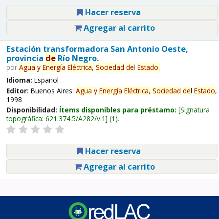
Hacer reserva
Agregar al carrito
Estación transformadora San Antonio Oeste,
provincia
de
Río Negro.
por
Agua
y
Energía
Eléctrica,
Sociedad
de
l
Estado
.
Idioma:
Español
Editor:
Buenos Aires:
Agua
y
Energía
Eléctrica,
Sociedad
de
l
Estado
,
1998
Disponibilidad:
Ítems disponibles para préstamo:
Signatura
topográfica:
621.374.5/A282/v.1
(1).
Hacer reserva
Agregar al carrito