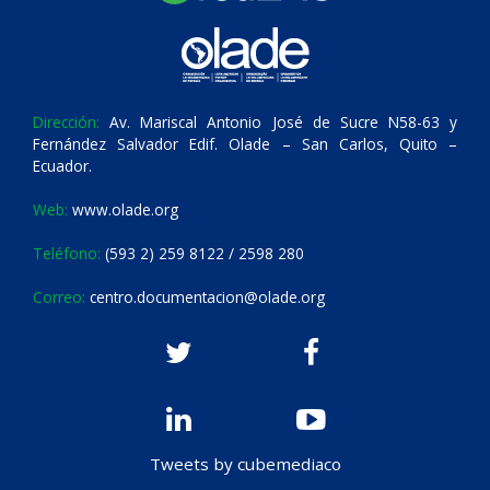
Dirección:
Av. Mariscal Antonio José de Sucre N58-63 y
Fernández Salvador Edif. Olade – San Carlos, Quito –
Ecuador.
Web:
www.olade.org
Teléfono:
(593 2) 259 8122 / 2598 280
Correo:
centro.documentacion@olade.org
Tweets by cubemediaco