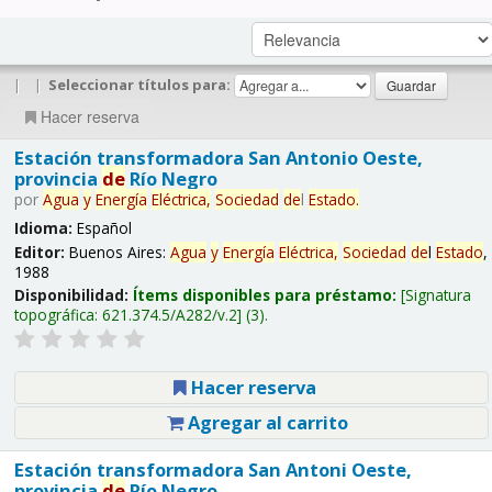
|
|
Seleccionar títulos para:
Hacer reserva
Estación transformadora San Antonio Oeste,
provincia
de
Río Negro
por
Agua
y
Energía
Eléctrica,
Sociedad
de
l
Estado
.
Idioma:
Español
Editor:
Buenos Aires:
Agua
y
Energía
Eléctrica,
Sociedad
de
l
Estado
,
1988
Disponibilidad:
Ítems disponibles para préstamo:
Signatura
topográfica:
621.374.5/A282/v.2
(3).
Hacer reserva
Agregar al carrito
Estación transformadora San Antoni Oeste,
provincia
de
Río Negro