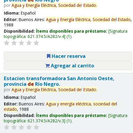
por
Agua
y
Energía
Eléctrica,
Sociedad
de
l
Estado
.
Idioma:
Español
Editor:
Buenos Aires:
Agua
y
Energía
Eléctrica,
Sociedad
de
l
Estado
,
1988
Disponibilidad:
Ítems disponibles para préstamo:
Signatura
topográfica:
621.374.5/A282/v.4
(1).
Hacer reserva
Agregar al carrito
Estacion transformadora San Antonio Oeste,
provincia
de
Río Negro.
por
Agua
y
Energía
Eléctrica,
Sociedad
de
l
Estado
.
Idioma:
Español
Editor:
Buenos Aires:
Agua
y
energía
eléctrica,
sociedad
de
l
estado
, 1988
Disponibilidad:
Ítems disponibles para préstamo:
Signatura
topográfica:
621.374.5/A282/v.3
(1).