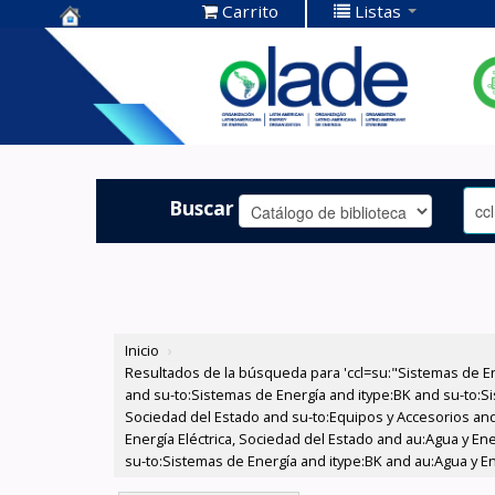
Carrito
Listas
Centro de
Documentación
OLADE -
Buscar
Inicio
›
Resultados de la búsqueda para 'ccl=su:"Sistemas de E
and su-to:Sistemas de Energía and itype:BK and su-to:Si
Sociedad del Estado and su-to:Equipos y Accesorios and
Energía Eléctrica, Sociedad del Estado and au:Agua y En
su-to:Sistemas de Energía and itype:BK and au:Agua y En