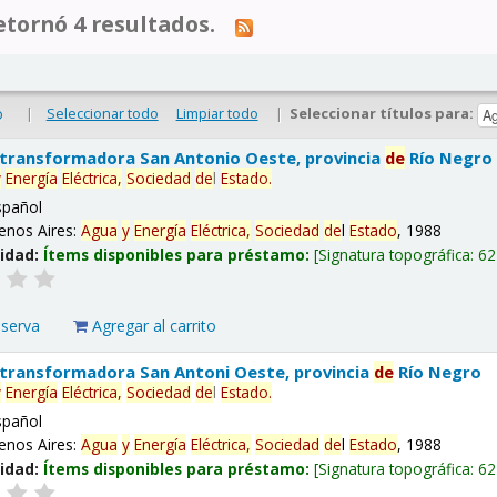
tornó 4 resultados.
|
Seleccionar todo
Limpiar todo
|
Seleccionar títulos para:
o
 transformadora San Antonio Oeste, provincia
de
Río Negro
y
Energía
Eléctrica,
Sociedad
de
l
Estado
.
spañol
enos Aires:
Agua
y
Energía
Eléctrica,
Sociedad
de
l
Estado
, 1988
lidad:
Ítems disponibles para préstamo:
Signatura topográfica:
62
eserva
Agregar al carrito
 transformadora San Antoni Oeste, provincia
de
Río Negro
y
Energía
Eléctrica,
Sociedad
de
l
Estado
.
spañol
enos Aires:
Agua
y
Energía
Eléctrica,
Sociedad
de
l
Estado
, 1988
lidad:
Ítems disponibles para préstamo:
Signatura topográfica:
62