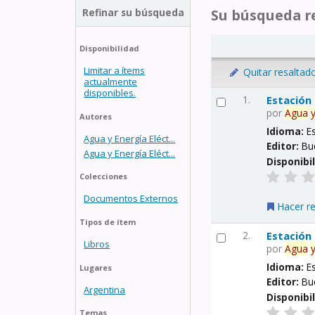
Refinar su búsqueda
Su búsqueda re
Disponibilidad
Limitar a ítems
Quitar resaltad
actualmente
disponibles.
1.
Estación
por
Agua
Autores
Idioma:
E
Agua y Energía Eléct...
Editor:
Bu
Agua y Energía Eléct...
Disponibi
Colecciones
Documentos Externos
Hacer r
Tipos de ítem
2.
Estación
Libros
por
Agua
Idioma:
E
Lugares
Editor:
Bu
Argentina
Disponibi
Temas