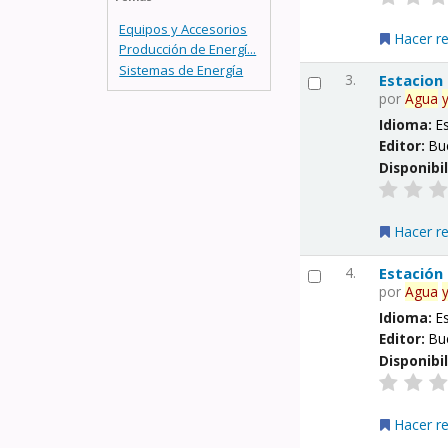
Equipos y Accesorios
Hacer r
Producción de Energí...
Sistemas de Energía
3.
Estacion
por
Agua
Idioma:
E
Editor:
Bu
Disponibi
Hacer r
4.
Estación
por
Agua
Idioma:
E
Editor:
Bu
Disponibi
Hacer r