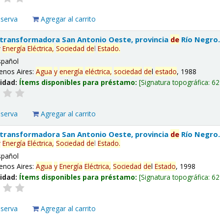
eserva
Agregar al carrito
 transformadora San Antonio Oeste, provincia
de
Río Negro
y
Energía
Eléctrica,
Sociedad
de
l
Estado
.
spañol
enos Aires:
Agua
y
energía
eléctrica,
sociedad
de
l
estado
, 1988
lidad:
Ítems disponibles para préstamo:
Signatura topográfica:
62
eserva
Agregar al carrito
 transformadora San Antonio Oeste, provincia
de
Río Negro
y
Energía
Eléctrica,
Sociedad
de
l
Estado
.
spañol
enos Aires:
Agua
y
Energía
Eléctrica,
Sociedad
de
l
Estado
, 1998
lidad:
Ítems disponibles para préstamo:
Signatura topográfica:
62
eserva
Agregar al carrito