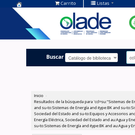
Carrito
Listas
Centro de
Documentación
OLADE -
Buscar
Inicio
›
Resultados de la búsqueda para 'ccl=su:"Sistemas de E
and su-to:Sistemas de Energía and itype:BK and su-to:Si
Sociedad del Estado and su-to:Equipos y Accesorios and
Energía Eléctrica, Sociedad del Estado and au:Agua y En
su-to:Sistemas de Energía and itype:BK and au:Agua y En