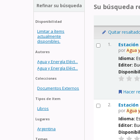
Refinar su búsqueda
Su búsqueda re
Disponibilidad
Limitar a ítems
Quitar resaltad
actualmente
disponibles.
1.
Estación
por
Agua
Autores
Idioma:
E
Agua y Energía Eléct...
Editor:
Bu
Agua y Energía Eléct...
Disponibi
Colecciones
Documentos Externos
Hacer r
Tipos de ítem
2.
Estación
Libros
por
Agua
Idioma:
E
Lugares
Editor:
Bu
Argentina
Disponibi
Temas