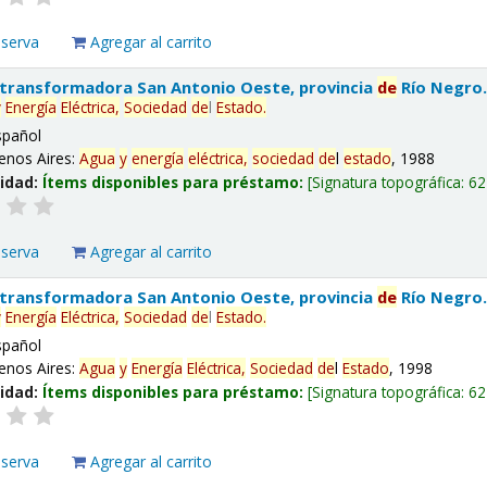
eserva
Agregar al carrito
 transformadora San Antonio Oeste, provincia
de
Río Negro
y
Energía
Eléctrica,
Sociedad
de
l
Estado
.
spañol
enos Aires:
Agua
y
energía
eléctrica,
sociedad
de
l
estado
, 1988
lidad:
Ítems disponibles para préstamo:
Signatura topográfica:
62
eserva
Agregar al carrito
 transformadora San Antonio Oeste, provincia
de
Río Negro
y
Energía
Eléctrica,
Sociedad
de
l
Estado
.
spañol
enos Aires:
Agua
y
Energía
Eléctrica,
Sociedad
de
l
Estado
, 1998
lidad:
Ítems disponibles para préstamo:
Signatura topográfica:
62
eserva
Agregar al carrito