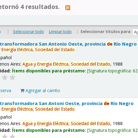
tornó 4 resultados.
|
Seleccionar todo
Limpiar todo
|
Seleccionar títulos para:
o
 transformadora San Antonio Oeste, provincia
de
Río Negro
y
Energía
Eléctrica,
Sociedad
de
l
Estado
.
spañol
enos Aires:
Agua
y
Energía
Eléctrica,
Sociedad
de
l
Estado
, 1988
lidad:
Ítems disponibles para préstamo:
Signatura topográfica:
62
eserva
Agregar al carrito
 transformadora San Antoni Oeste, provincia
de
Río Negro
y
Energía
Eléctrica,
Sociedad
de
l
Estado
.
spañol
enos Aires:
Agua
y
Energía
Eléctrica,
Sociedad
de
l
Estado
, 1988
lidad:
Ítems disponibles para préstamo:
Signatura topográfica:
62