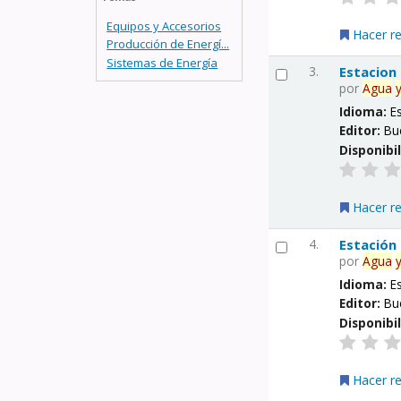
Equipos y Accesorios
Hacer r
Producción de Energí...
Sistemas de Energía
3.
Estacion
por
Agua
Idioma:
E
Editor:
Bu
Disponibi
Hacer r
4.
Estación
por
Agua
Idioma:
E
Editor:
Bu
Disponibi
Hacer r