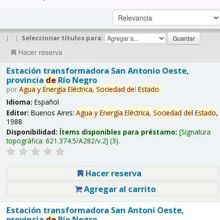
|
|
Seleccionar títulos para:
Hacer reserva
Estación transformadora San Antonio Oeste,
provincia
de
Río Negro
por
Agua
y
Energía
Eléctrica,
Sociedad
de
l
Estado
.
Idioma:
Español
Editor:
Buenos Aires:
Agua
y
Energía
Eléctrica,
Sociedad
de
l
Estado
,
1988
Disponibilidad:
Ítems disponibles para préstamo:
Signatura
topográfica:
621.374.5/A282/v.2
(3).
Hacer reserva
Agregar al carrito
Estación transformadora San Antoni Oeste,
provincia
de
Río Negro