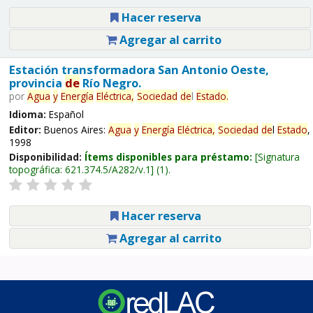
Hacer reserva
Agregar al carrito
Estación transformadora San Antonio Oeste,
provincia
de
Río Negro.
por
Agua
y
Energía
Eléctrica,
Sociedad
de
l
Estado
.
Idioma:
Español
Editor:
Buenos Aires:
Agua
y
Energía
Eléctrica,
Sociedad
de
l
Estado
,
1998
Disponibilidad:
Ítems disponibles para préstamo:
Signatura
topográfica:
621.374.5/A282/v.1
(1).
Hacer reserva
Agregar al carrito