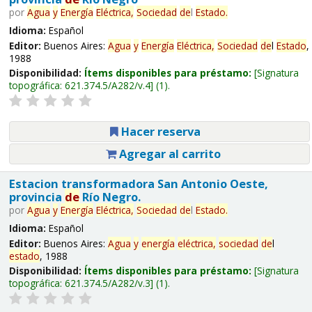
por
Agua
y
Energía
Eléctrica,
Sociedad
de
l
Estado
.
Idioma:
Español
Editor:
Buenos Aires:
Agua
y
Energía
Eléctrica,
Sociedad
de
l
Estado
,
1988
Disponibilidad:
Ítems disponibles para préstamo:
Signatura
topográfica:
621.374.5/A282/v.4
(1).
Hacer reserva
Agregar al carrito
Estacion transformadora San Antonio Oeste,
provincia
de
Río Negro.
por
Agua
y
Energía
Eléctrica,
Sociedad
de
l
Estado
.
Idioma:
Español
Editor:
Buenos Aires:
Agua
y
energía
eléctrica,
sociedad
de
l
estado
, 1988
Disponibilidad:
Ítems disponibles para préstamo:
Signatura
topográfica:
621.374.5/A282/v.3
(1).