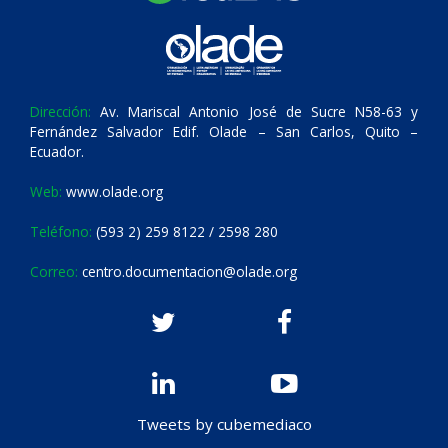
Dirección:
Av. Mariscal Antonio José de Sucre N58-63 y
Fernández Salvador Edif. Olade – San Carlos, Quito –
Ecuador.
Web:
www.olade.org
Teléfono:
(593 2) 259 8122 / 2598 280
Correo:
centro.documentacion@olade.org
Tweets by cubemediaco