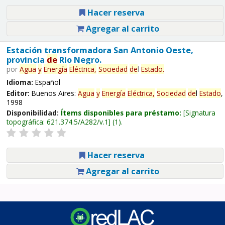
Hacer reserva
Agregar al carrito
Estación transformadora San Antonio Oeste,
provincia
de
Río Negro.
por
Agua
y
Energía
Eléctrica,
Sociedad
de
l
Estado
.
Idioma:
Español
Editor:
Buenos Aires:
Agua
y
Energía
Eléctrica,
Sociedad
de
l
Estado
,
1998
Disponibilidad:
Ítems disponibles para préstamo:
Signatura
topográfica:
621.374.5/A282/v.1
(1).
Hacer reserva
Agregar al carrito