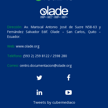
Dirección:
Av. Mariscal Antonio José de Sucre N58-63 y
Fernández Salvador Edif. Olade – San Carlos, Quito –
Ecuador.
Web:
www.olade.org
Teléfono:
(593 2) 259 8122 / 2598 280
Correo:
centro.documentacion@olade.org
Tweets by cubemediaco