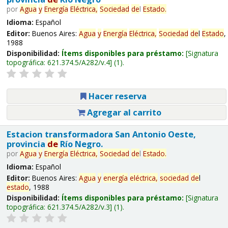
por
Agua
y
Energía
Eléctrica,
Sociedad
de
l
Estado
.
Idioma:
Español
Editor:
Buenos Aires:
Agua
y
Energía
Eléctrica,
Sociedad
de
l
Estado
,
1988
Disponibilidad:
Ítems disponibles para préstamo:
Signatura
topográfica:
621.374.5/A282/v.4
(1).
Hacer reserva
Agregar al carrito
Estacion transformadora San Antonio Oeste,
provincia
de
Río Negro.
por
Agua
y
Energía
Eléctrica,
Sociedad
de
l
Estado
.
Idioma:
Español
Editor:
Buenos Aires:
Agua
y
energía
eléctrica,
sociedad
de
l
estado
, 1988
Disponibilidad:
Ítems disponibles para préstamo:
Signatura
topográfica:
621.374.5/A282/v.3
(1).