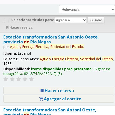
|
|
Seleccionar títulos para:
Hacer reserva
Estación transformadora San Antonio Oeste,
provincia
de
Río Negro
por
Agua
y
Energía
Eléctrica,
Sociedad
de
l
Estado
.
Idioma:
Español
Editor:
Buenos Aires:
Agua
y
Energía
Eléctrica,
Sociedad
de
l
Estado
,
1988
Disponibilidad:
Ítems disponibles para préstamo:
Signatura
topográfica:
621.374.5/A282/v.2
(3).
Hacer reserva
Agregar al carrito
Estación transformadora San Antoni Oeste,
provincia
de
Río Negro