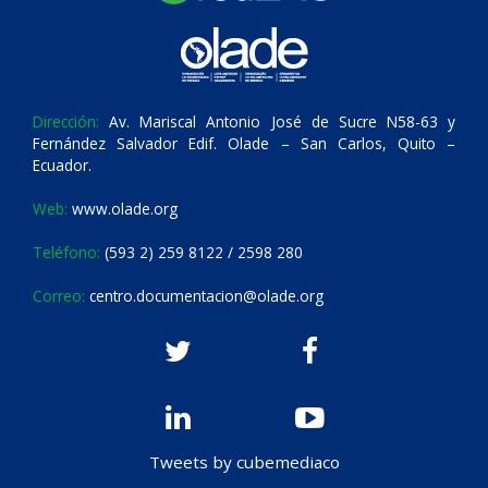
Dirección:
Av. Mariscal Antonio José de Sucre N58-63 y
Fernández Salvador Edif. Olade – San Carlos, Quito –
Ecuador.
Web:
www.olade.org
Teléfono:
(593 2) 259 8122 / 2598 280
Correo:
centro.documentacion@olade.org
Tweets by cubemediaco