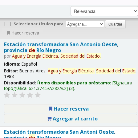
|
|
Seleccionar títulos para:
Hacer reserva
Estación transformadora San Antonio Oeste,
provincia
de
Río Negro
por
Agua
y
Energía
Eléctrica,
Sociedad
de
l
Estado
.
Idioma:
Español
Editor:
Buenos Aires:
Agua
y
Energía
Eléctrica,
Sociedad
de
l
Estado
,
1988
Disponibilidad:
Ítems disponibles para préstamo:
Signatura
topográfica:
621.374.5/A282/v.2
(3).
Hacer reserva
Agregar al carrito
Estación transformadora San Antoni Oeste,
provincia
de
Río Negro