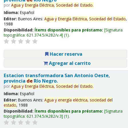
por
Agua
y
Energía
Eléctrica,
Sociedad
de
l
Estado
.
Idioma:
Español
Editor:
Buenos Aires:
Agua
y
Energía
Eléctrica,
Sociedad
de
l
Estado
,
1988
Disponibilidad:
Ítems disponibles para préstamo:
Signatura
topográfica:
621.374.5/A282/v.4
(1).
Hacer reserva
Agregar al carrito
Estacion transformadora San Antonio Oeste,
provincia
de
Río Negro.
por
Agua
y
Energía
Eléctrica,
Sociedad
de
l
Estado
.
Idioma:
Español
Editor:
Buenos Aires:
Agua
y
energía
eléctrica,
sociedad
de
l
estado
, 1988
Disponibilidad:
Ítems disponibles para préstamo:
Signatura
topográfica:
621.374.5/A282/v.3
(1).