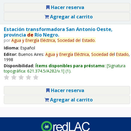
Hacer reserva
Agregar al carrito
Estación transformadora San Antonio Oeste,
provincia
de
Río Negro.
por
Agua
y
Energía
Eléctrica,
Sociedad
de
l
Estado
.
Idioma:
Español
Editor:
Buenos Aires:
Agua
y
Energía
Eléctrica,
Sociedad
de
l
Estado
,
1998
Disponibilidad:
Ítems disponibles para préstamo:
Signatura
topográfica:
621.374.5/A282/v.1
(1).
Hacer reserva
Agregar al carrito