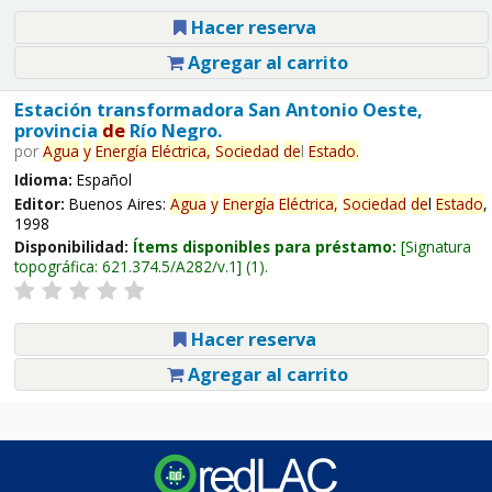
Hacer reserva
Agregar al carrito
Estación transformadora San Antonio Oeste,
provincia
de
Río Negro.
por
Agua
y
Energía
Eléctrica,
Sociedad
de
l
Estado
.
Idioma:
Español
Editor:
Buenos Aires:
Agua
y
Energía
Eléctrica,
Sociedad
de
l
Estado
,
1998
Disponibilidad:
Ítems disponibles para préstamo:
Signatura
topográfica:
621.374.5/A282/v.1
(1).
Hacer reserva
Agregar al carrito