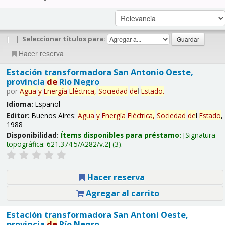
|
|
Seleccionar títulos para:
Hacer reserva
Estación transformadora San Antonio Oeste,
provincia
de
Río Negro
por
Agua
y
Energía
Eléctrica,
Sociedad
de
l
Estado
.
Idioma:
Español
Editor:
Buenos Aires:
Agua
y
Energía
Eléctrica,
Sociedad
de
l
Estado
,
1988
Disponibilidad:
Ítems disponibles para préstamo:
Signatura
topográfica:
621.374.5/A282/v.2
(3).
Hacer reserva
Agregar al carrito
Estación transformadora San Antoni Oeste,
provincia
de
Río Negro