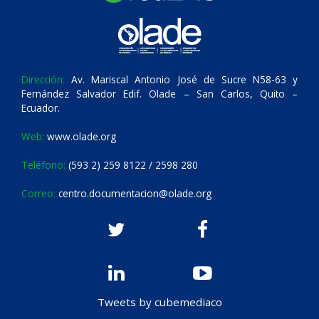
Dirección:
Av. Mariscal Antonio José de Sucre N58-63 y
Fernández Salvador Edif. Olade – San Carlos, Quito –
Ecuador.
Web:
www.olade.org
Teléfono:
(593 2) 259 8122 / 2598 280
Correo:
centro.documentacion@olade.org
Tweets by cubemediaco