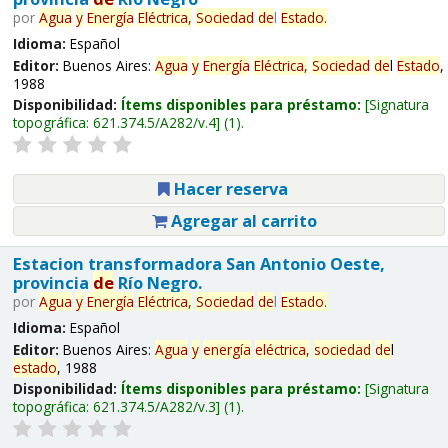
por
Agua
y
Energía
Eléctrica,
Sociedad
de
l
Estado
.
Idioma:
Español
Editor:
Buenos Aires:
Agua
y
Energía
Eléctrica,
Sociedad
de
l
Estado
,
1988
Disponibilidad:
Ítems disponibles para préstamo:
Signatura
topográfica:
621.374.5/A282/v.4
(1).
Hacer reserva
Agregar al carrito
Estacion transformadora San Antonio Oeste,
provincia
de
Río Negro.
por
Agua
y
Energía
Eléctrica,
Sociedad
de
l
Estado
.
Idioma:
Español
Editor:
Buenos Aires:
Agua
y
energía
eléctrica,
sociedad
de
l
estado
, 1988
Disponibilidad:
Ítems disponibles para préstamo:
Signatura
topográfica:
621.374.5/A282/v.3
(1).