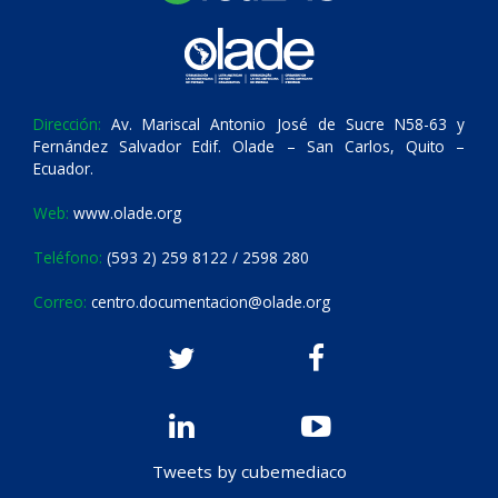
Dirección:
Av. Mariscal Antonio José de Sucre N58-63 y
Fernández Salvador Edif. Olade – San Carlos, Quito –
Ecuador.
Web:
www.olade.org
Teléfono:
(593 2) 259 8122 / 2598 280
Correo:
centro.documentacion@olade.org
Tweets by cubemediaco