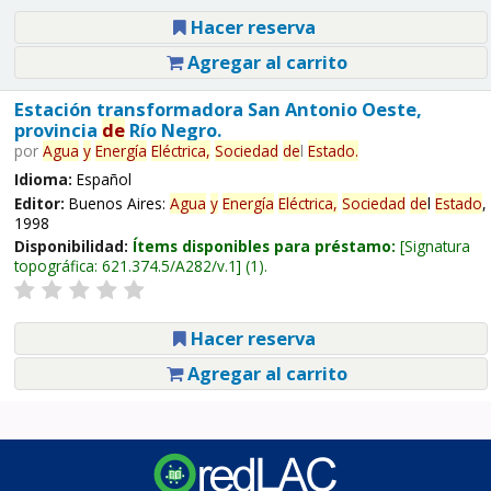
Hacer reserva
Agregar al carrito
Estación transformadora San Antonio Oeste,
provincia
de
Río Negro.
por
Agua
y
Energía
Eléctrica,
Sociedad
de
l
Estado
.
Idioma:
Español
Editor:
Buenos Aires:
Agua
y
Energía
Eléctrica,
Sociedad
de
l
Estado
,
1998
Disponibilidad:
Ítems disponibles para préstamo:
Signatura
topográfica:
621.374.5/A282/v.1
(1).
Hacer reserva
Agregar al carrito