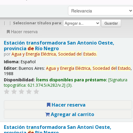
|
|
Seleccionar títulos para:
Hacer reserva
Estación transformadora San Antonio Oeste,
provincia
de
Río Negro
por
Agua
y
Energía
Eléctrica,
Sociedad
de
l
Estado
.
Idioma:
Español
Editor:
Buenos Aires:
Agua
y
Energía
Eléctrica,
Sociedad
de
l
Estado
,
1988
Disponibilidad:
Ítems disponibles para préstamo:
Signatura
topográfica:
621.374.5/A282/v.2
(3).
Hacer reserva
Agregar al carrito
Estación transformadora San Antoni Oeste,
provincia
de
Río Negro