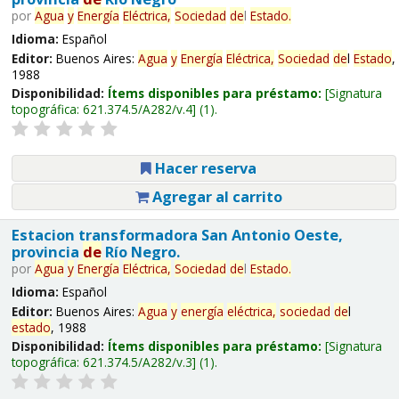
por
Agua
y
Energía
Eléctrica,
Sociedad
de
l
Estado
.
Idioma:
Español
Editor:
Buenos Aires:
Agua
y
Energía
Eléctrica,
Sociedad
de
l
Estado
,
1988
Disponibilidad:
Ítems disponibles para préstamo:
Signatura
topográfica:
621.374.5/A282/v.4
(1).
Hacer reserva
Agregar al carrito
Estacion transformadora San Antonio Oeste,
provincia
de
Río Negro.
por
Agua
y
Energía
Eléctrica,
Sociedad
de
l
Estado
.
Idioma:
Español
Editor:
Buenos Aires:
Agua
y
energía
eléctrica,
sociedad
de
l
estado
, 1988
Disponibilidad:
Ítems disponibles para préstamo:
Signatura
topográfica:
621.374.5/A282/v.3
(1).