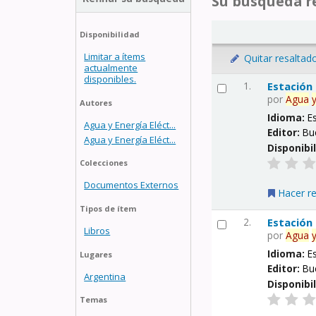
Su búsqueda re
Disponibilidad
Limitar a ítems
Quitar resaltad
actualmente
disponibles.
1.
Estación
por
Agua
Autores
Idioma:
E
Agua y Energía Eléct...
Editor:
Bu
Agua y Energía Eléct...
Disponibi
Colecciones
Documentos Externos
Hacer r
Tipos de ítem
2.
Estación
Libros
por
Agua
Idioma:
E
Lugares
Editor:
Bu
Argentina
Disponibi
Temas