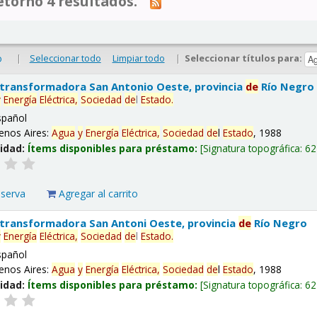
tornó 4 resultados.
|
Seleccionar todo
Limpiar todo
|
Seleccionar títulos para:
o
 transformadora San Antonio Oeste, provincia
de
Río Negro
y
Energía
Eléctrica,
Sociedad
de
l
Estado
.
spañol
enos Aires:
Agua
y
Energía
Eléctrica,
Sociedad
de
l
Estado
, 1988
lidad:
Ítems disponibles para préstamo:
Signatura topográfica:
62
eserva
Agregar al carrito
 transformadora San Antoni Oeste, provincia
de
Río Negro
y
Energía
Eléctrica,
Sociedad
de
l
Estado
.
spañol
enos Aires:
Agua
y
Energía
Eléctrica,
Sociedad
de
l
Estado
, 1988
lidad:
Ítems disponibles para préstamo:
Signatura topográfica:
62