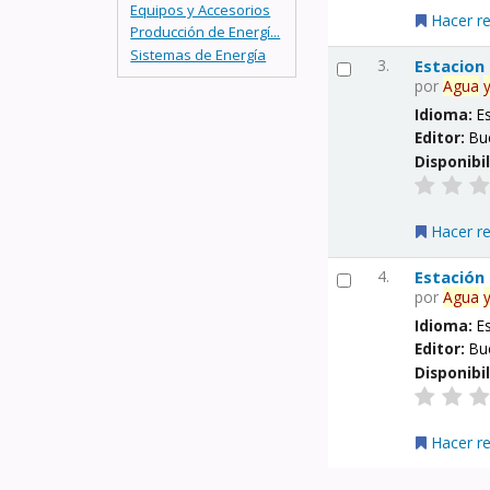
Equipos y Accesorios
Hacer r
Producción de Energí...
Sistemas de Energía
3.
Estacion
por
Agua
Idioma:
E
Editor:
Bu
Disponibi
Hacer r
4.
Estación
por
Agua
Idioma:
E
Editor:
Bu
Disponibi
Hacer r