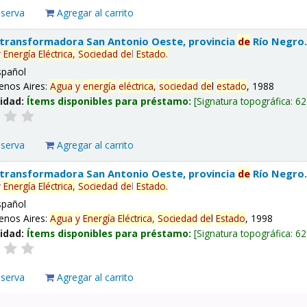
eserva
Agregar al carrito
 transformadora San Antonio Oeste, provincia
de
Río Negro
y
Energía
Eléctrica,
Sociedad
de
l
Estado
.
spañol
enos Aires:
Agua
y
energía
eléctrica,
sociedad
de
l
estado
, 1988
lidad:
Ítems disponibles para préstamo:
Signatura topográfica:
62
eserva
Agregar al carrito
 transformadora San Antonio Oeste, provincia
de
Río Negro
y
Energía
Eléctrica,
Sociedad
de
l
Estado
.
spañol
enos Aires:
Agua
y
Energía
Eléctrica,
Sociedad
de
l
Estado
, 1998
lidad:
Ítems disponibles para préstamo:
Signatura topográfica:
62
eserva
Agregar al carrito