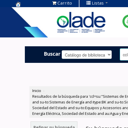
Carrito
Listas
Centro de
Documentación
OLADE -
Buscar
Inicio
›
Resultados de la búsqueda para 'ccl=su:"Sistemas de E
and su-to:Sistemas de Energía and itype:BK and su-to:Si
Sociedad del Estado and su-to:Equipos y Accesorios and
Energía Eléctrica, Sociedad del Estado and au:Agua y En
Refinar su búsqueda